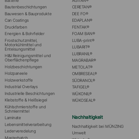
Batterie
AGITAN®
Bautenbeschichtungen
CERETAN®
Bauwesen & Bauprodukte
DEE FO®
Can Coatings
EDAPLAN®
Druckfarben
FENTAK®
Energien & Bohrfelder
FOAM BAN®
Frostschutzmittel, 
LUBA-print®
Motorkühlmittel und 
LUBARIT®
Enteisungsmittel
LUBRANIL®
HI&I Reinigungsmittel und 
Oberflächenpflege
MAGRABAR®
Holzbeschichtungen
METOLAT®
Holzpaneele
OMBRESEAL®
Holzwerkstoffe
SÜDRANOL®
Industrial Overlays
TAFIGEL®
Industrielle Beschichtungen
WÜKONIL®
Klebstoffe & Heißsiegel
WÜKOSEAL®
Kühlschmierstoffe und 
Schmiermittel
Nachhaltigkeit
Laminate
Lebensmittelverarbeitung
Nachhaltigkeit bei MÜNZING
Lederveredelung
Umwelt
Masterbatch