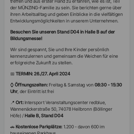
treffen und aus erster Hand zu erfahren, wie es ist, Teil
der MÜNZING-Familie zu sein. Sie berichten gerne über
ihren Arbeitsalltag und geben Einblicke in die vielfältigen
Entwicklungsmöglichkeiten in unserem Unternehmen.
Besuchen Sie unseren Stand D04 in Halle B auf der
Bildungsmesse!
Wir sind gespannt, Sie und Ihre Kinder persönlich
kennenzulernen und gemeinsam die Weichen für eine
erfolgreiche Zukunft zu stellen.
📅
TERMIN: 26./27. April 2024
⌚
Öffnungszeiten:
Freitag & Samstag von
08:30 - 15:30
Uhr
, der Eintritt ist frei
📍
Ort:
Intersport Veranstaltungscenter redblue,
Wannenäckerstraße 50, 74078 Heilbronn (Böllinger
Höfe) /
Halle B, Stand D04
🚗
Kostenlose Parkplätze:
1.200 - davon 600 im
hauseigenen Parkhaus