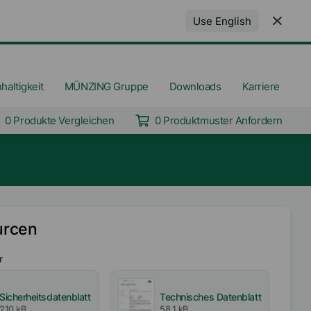
Use English
haltigkeit
MÜNZING Gruppe
Downloads
Karriere
0 Produkte Vergleichen
0 Produktmuster Anfordern
urcen
r
Sicherheitsdatenblatt
Technisches Datenblatt
210 kB
58,1 kB