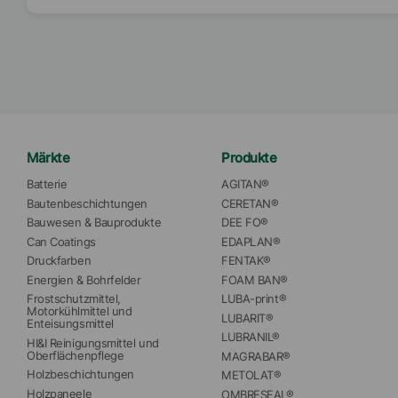
Märkte
Produkte
Batterie
AGITAN®
Bautenbeschichtungen
CERETAN®
Bauwesen & Bauprodukte
DEE FO®
Can Coatings
EDAPLAN®
Druckfarben
FENTAK®
Energien & Bohrfelder
FOAM BAN®
Frostschutzmittel, 
LUBA-print®
Motorkühlmittel und 
LUBARIT®
Enteisungsmittel
LUBRANIL®
HI&I Reinigungsmittel und 
Oberflächenpflege
MAGRABAR®
Holzbeschichtungen
METOLAT®
Holzpaneele
OMBRESEAL®