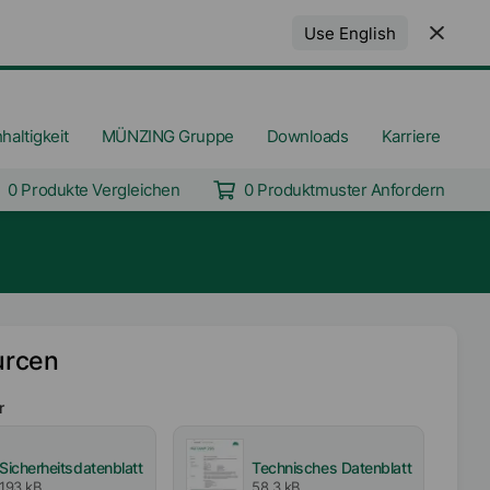
Use English
haltigkeit
MÜNZING Gruppe
Downloads
Karriere
0 Produkte Vergleichen
0 Produktmuster Anfordern
urcen
r
Sicherheitsdatenblatt
Technisches Datenblatt
193 kB
58,3 kB