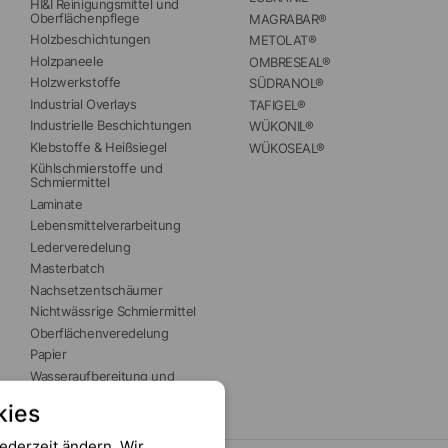
HI&I Reinigungsmittel und 
Oberflächenpflege
MAGRABAR®
Holzbeschichtungen
METOLAT®
Holzpaneele
OMBRESEAL®
Holzwerkstoffe
SÜDRANOL®
Industrial Overlays
TAFIGEL®
Industrielle Beschichtungen
WÜKONIL®
Klebstoffe & Heißsiegel
WÜKOSEAL®
Kühlschmierstoffe und 
Schmiermittel
Laminate
Lebensmittelverarbeitung
Lederveredelung
Masterbatch
Nachsetzentschäumer
Nichtwässrige Schmiermittel
Oberflächenveredelung
Papier
Wasseraufbereitung und 
Brauchwasser
kies
ederzeit ändern. Wir