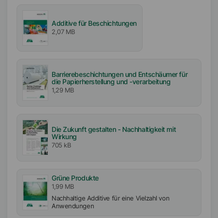
EMEA
Amerika
Additive für Beschichtungen
2,07 MB
Asien/Ozeanien
Barrierebeschichtungen und Entschäumer für
die Papierherstellung und -verarbeitung
1,29 MB
Die Zukunft gestalten - Nachhaltigkeit mit
Wirkung
705 kB
Grüne Produkte
1,99 MB
Nachhaltige Additive für eine Vielzahl von
Anwendungen