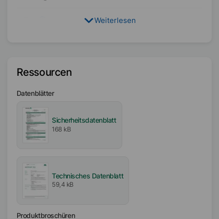
Weiterlesen
Typ
Pflanzenöl
Polyoxylalkylen
Aktiv- / Feststoffgehalt
Ressourcen
100
%
Datenblätter
Einarbeitbarkeit
Mittel
Sicherheitsdatenblatt
168 kB
Frei von
Mineralölfrei
Silikonfrei
VOC-frei
Technisches Datenblatt
APE-frei
59,4 kB
Biozidfrei
Produktbroschüren
Verfügbarkeit