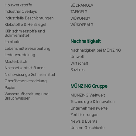
Holzwerkstoffe
SÜDRANOL®
Industrial Overlays
TAFIGEL®
Industrielle Beschichtungen
WÜKONIL®
Klebstoffe & Heißsiegel
WÜKOSEAL®
Kühlschmierstoffe und 
Schmiermittel
Nachhaltigkeit
Laminate
Lebensmittelverarbeitung
Nachhaltigkeit bei MÜNZING
Lederveredelung
Umwelt
Masterbatch
Wirtschaft
Nachsetzentschäumer
Soziales
Nichtwässrige Schmiermittel
Oberflächenveredelung
MÜNZING Gruppe
Papier
Wasseraufbereitung und 
MÜNZING Weltweit
Brauchwasser
Technologie & Innovation
Unternehmenswerte
Zertifizierungen
News & Events
Unsere Geschichte