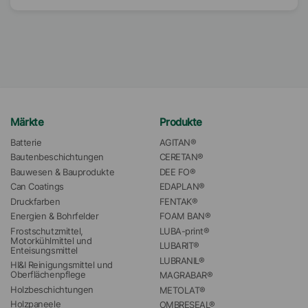
Märkte
Produkte
Batterie
AGITAN®
Bautenbeschichtungen
CERETAN®
Bauwesen & Bauprodukte
DEE FO®
Can Coatings
EDAPLAN®
Druckfarben
FENTAK®
Energien & Bohrfelder
FOAM BAN®
Frostschutzmittel, 
LUBA-print®
Motorkühlmittel und 
LUBARIT®
Enteisungsmittel
LUBRANIL®
HI&I Reinigungsmittel und 
Oberflächenpflege
MAGRABAR®
Holzbeschichtungen
METOLAT®
Holzpaneele
OMBRESEAL®