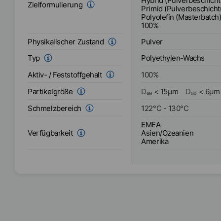
Hybrid (Pulverbeschich
Zielformulierung
Primid (Pulverbeschich
Polyolefin (Masterbatch
100%
Pulver
Physikalischer Zustand
Polyethylen-Wachs
Typ
Aktiv- / Feststoffgehalt
100
%
Partikelgröße
D₉₉
<
15
µm
D₅₀
<
6
µm
Schmelzbereich
122
°C
-
130
°C
EMEA
Asien/Ozeanien
Verfügbarkeit
Amerika