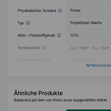
Pulver
Physikalischer Zustand
Polyethylen-Wachs
Typ
Aktiv- / Feststoffgehalt
100
%
Partikelgröße
D₉₉
<
15
µm
D₅₀
<
6
µm
Schmelzbereich
122
°C
-
130
°C
Weiterlese
EMEA
Verfügbarkeit
Asien/Ozeanien
Amerika
Ähnliche Produkte
Basierend auf dem von Ihnen zuvor ausgewählten Markt.