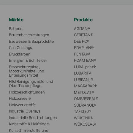
Märkte
Produkte
Batterie
AGITAN®
Bautenbeschichtungen
CERETAN®
Bauwesen & Bauprodukte
DEE FO®
Can Coatings
EDAPLAN®
Druckfarben
FENTAK®
Energien & Bohrfelder
FOAM BAN®
Frostschutzmittel, 
LUBA-print®
Motorkühlmittel und 
LUBARIT®
Enteisungsmittel
LUBRANIL®
HI&I Reinigungsmittel und 
Oberflächenpflege
MAGRABAR®
Holzbeschichtungen
METOLAT®
Holzpaneele
OMBRESEAL®
Holzwerkstoffe
SÜDRANOL®
Industrial Overlays
TAFIGEL®
Industrielle Beschichtungen
WÜKONIL®
Klebstoffe & Heißsiegel
WÜKOSEAL®
Kühlschmierstoffe und 