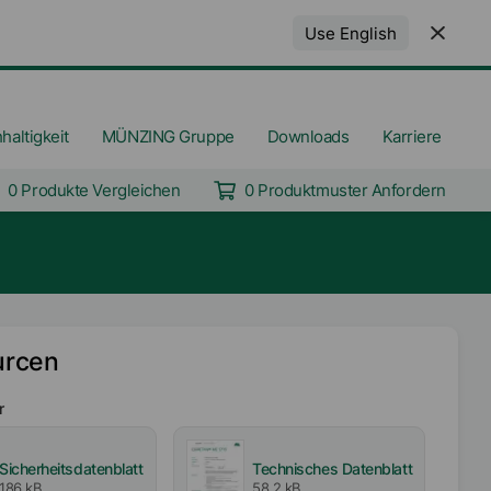
Use English
haltigkeit
MÜNZING Gruppe
Downloads
Karriere
0 Produkte Vergleichen
0 Produktmuster Anfordern
urcen
r
Sicherheitsdatenblatt
Technisches Datenblatt
186 kB
58,2 kB