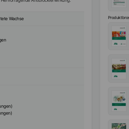
; Hervorragende Antiblockierwirkung.
Produktbro
htete Wachse
ngen
ungen)
ungen)