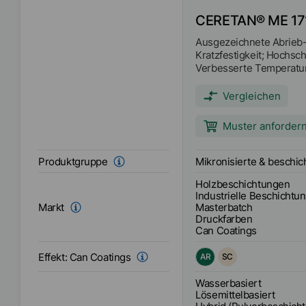
CERETAN® ME 17
Ausgezeichnete Abrieb
Kratzfestigkeit; Hochsc
Verbesserte Temperaturs
Vergleich zu anderen P
Hervorragende Antibloc
Vergleichen
Muster anforder
Mikronisierte & beschi
Produktgruppe
Holzbeschichtungen
Industrielle Beschichtu
Masterbatch
Markt
Druckfarben
Can Coatings
Effekt:
Can Coatings
AR
SC
Wasserbasiert
Lösemittelbasiert