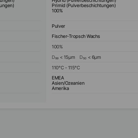
tungen)
Hybrid (Pulverbeschichtungen)
tungen)
Primid (Pulverbeschichtungen)
)
100%
Pulver
Fischer-Tropsch Wachs
100
%
D₉₉
<
15
µm
D₅₀
<
6
µm
110
°C
-
115
°C
EMEA
Asien/Ozeanien
Amerika