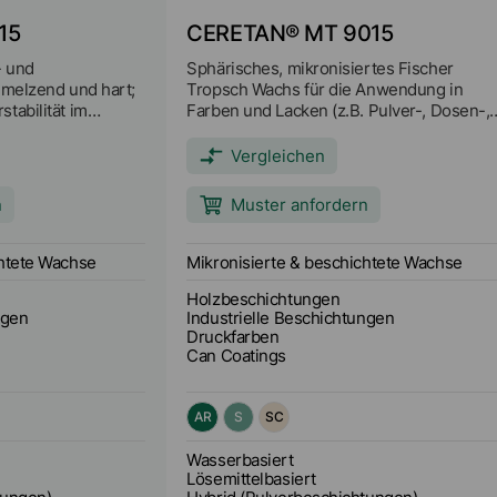
15
CERETAN® MT 9015
- und
Sphärisches, mikronisiertes Fischer
hmelzend und hart;
Tropsch Wachs für die Anwendung in
tabilität im
Farben und Lacken (z.B. Pulver-, Dosen-,
E-Wachsen;
Coil-, Auto-, Industrie-, Möbel- und
kierwirkung.
Parkettlacke) und Druckfarben (z.B.
Vergleichen
Tiefdruck-, Überdruck-, Siebdruck-, Flexo
Heatset-, Bogen- und Coldsetfarben)
n
Muster anfordern
chtete Wachse
Mikronisierte & beschichtete Wachse
Holzbeschichtungen
ngen
Industrielle Beschichtungen
Druckfarben
Can Coatings
AR
S
SC
Wasserbasiert
Lösemittelbasiert