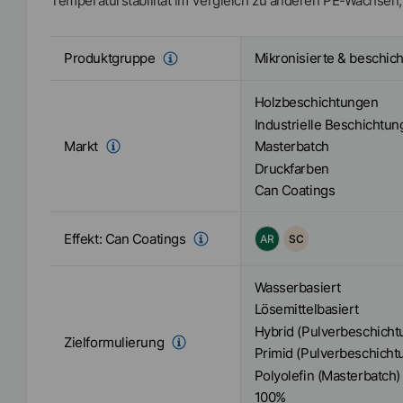
Temperaturstabilität im Vergleich zu anderen PE-Wachsen
Mikronisierte & beschic
Produktgruppe
Holzbeschichtungen
Industrielle Beschichtu
Markt
Masterbatch
Druckfarben
Can Coatings
Effekt:
Can Coatings
AR
SC
Wasserbasiert
Lösemittelbasiert
Hybrid (Pulverbeschicht
Zielformulierung
Primid (Pulverbeschicht
Polyolefin (Masterbatch)
100%