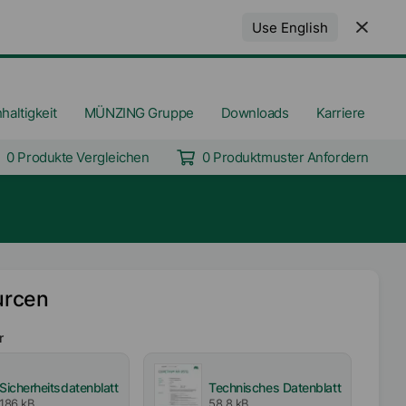
Use English
haltigkeit
MÜNZING Gruppe
Downloads
Karriere
0 Produkte Vergleichen
0 Produktmuster Anfordern
urcen
r
Sicherheitsdatenblatt
Technisches Datenblatt
186 kB
58,8 kB