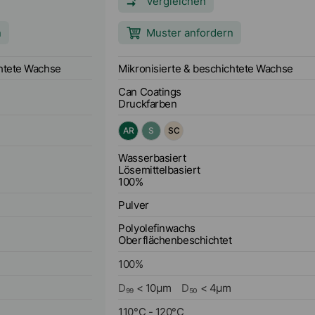
Vergleichen
- und Coldset-
Bogenoffsetfarben, sowie Flexo- und
Tiefdruckfarben Lacke und Farben wie z.B
n
Muster anfordern
Pulver-, Can-, Coil-, Auto-, Industrie-,
Möbel- und Parkettlacke
chtete Wachse
Mikronisierte & beschichtete Wachse
Can Coatings
Druckfarben
AR
S
SC
Wasserbasiert
Lösemittelbasiert
100%
Pulver
Polyolefinwachs
Oberflächenbeschichtet
100
%
D₉₉
<
10
µm
D₅₀
<
4
µm
110
°C
-
120
°C