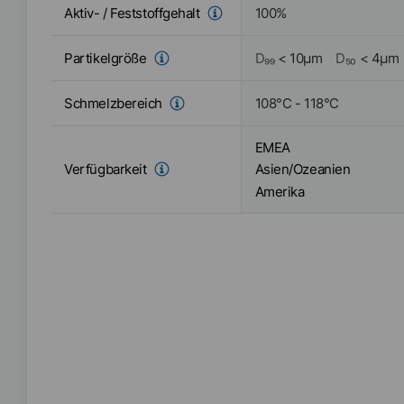
Aktiv- / Feststoffgehalt
100
%
Partikelgröße
D₉₉
<
10
µm
D₅₀
<
4
µm
Schmelzbereich
108
°C
-
118
°C
EMEA
Verfügbarkeit
Asien/Ozeanien
Amerika