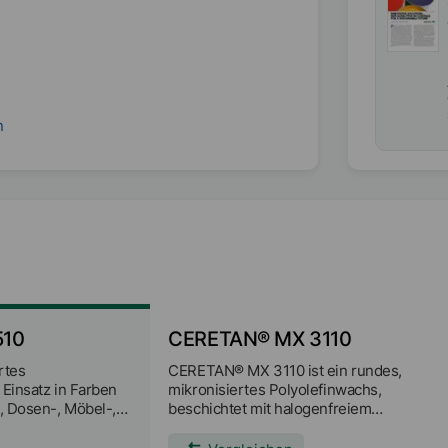
n
510
CERETAN® MX 3110
rtes
CERETAN® MX 3110 ist ein rundes,
 Einsatz in Farben
mikronisiertes Polyolefinwachs,
-, Dosen-, Möbel-,
beschichtet mit halogenfreiem
cke) und
Hochleistungspolymer (PTFE Ersatz).
ruck-, Sieb-,
Hauptanwendung: Druckfarben, speziell f