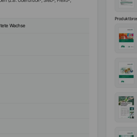
en (z.B. Überdruck-, Sieb-, Flexo-,
Produktbro
htete Wachse