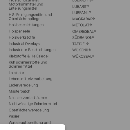
Frostschutzmittel, 
LUBA-print®
Motorkühlmittel und 
LUBARIT®
Enteisungsmittel
LUBRANIL®
HI&I Reinigungsmittel und 
Oberflächenpflege
MAGRABAR®
Holzbeschichtungen
METOLAT®
Holzpaneele
OMBRESEAL®
Holzwerkstoffe
SÜDRANOL®
Industrial Overlays
TAFIGEL®
Industrielle Beschichtungen
WÜKONIL®
Klebstoffe & Heißsiegel
WÜKOSEAL®
Kühlschmierstoffe und 
Schmiermittel
Laminate
Lebensmittelverarbeitung
Lederveredelung
Masterbatch
Nachsetzentschäumer
Nichtwässrige Schmiermittel
Oberflächenveredelung
Papier
Wasseraufbereitung und 
Brauchwasser