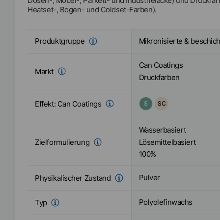
Dosen-, Möbel-, Parkett- und Industrielacke) und Druckfarb
Heatset-, Bogen- und Coldset-Farben).
Mikronisierte & beschic
Produktgruppe
Can Coatings
Markt
Druckfarben
Effekt:
Can Coatings
S
SC
Wasserbasiert
Zielformulierung
Lösemittelbasiert
100%
Pulver
Physikalischer Zustand
Polyolefinwachs
Typ