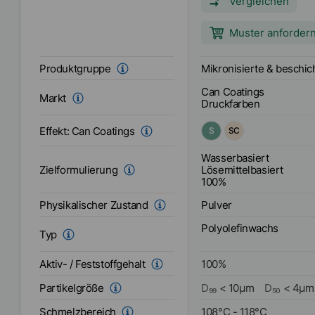
Vergleichen
Flexo-, Heatset-, Bogen
Farben).
Muster anforder
Mikronisierte & beschi
Produktgruppe
Can Coatings
Markt
Druckfarben
Effekt:
Can Coatings
S
SC
Wasserbasiert
Lösemittelbasiert
Zielformulierung
100%
Pulver
Physikalischer Zustand
Polyolefinwachs
Typ
Aktiv- / Feststoffgehalt
100
%
Partikelgröße
D₉₉
<
10
µm
D₅₀
<
4
µm
Schmelzbereich
108
°C
-
118
°C