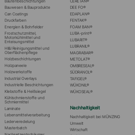
Bautenbeschichtungen
CERETAN®
Bauwesen & Bauprodukte
DEE FO®
Can Coatings
EDAPLAN®
Druckfarben
FENTAK®
Energien & Bohrfelder
FOAM BAN®
Frostschutzmittel, 
LUBA-print®
Motorkühlmittel und 
LUBARIT®
Enteisungsmittel
LUBRANIL®
HI&I Reinigungsmittel und 
Oberflächenpflege
MAGRABAR®
Holzbeschichtungen
METOLAT®
Holzpaneele
OMBRESEAL®
Holzwerkstoffe
SÜDRANOL®
Industrial Overlays
TAFIGEL®
Industrielle Beschichtungen
WÜKONIL®
Klebstoffe & Heißsiegel
WÜKOSEAL®
Kühlschmierstoffe und 
Schmiermittel
Nachhaltigkeit
Laminate
Lebensmittelverarbeitung
Nachhaltigkeit bei MÜNZING
Lederveredelung
Umwelt
Masterbatch
Wirtschaft
Nachsetzentschäumer