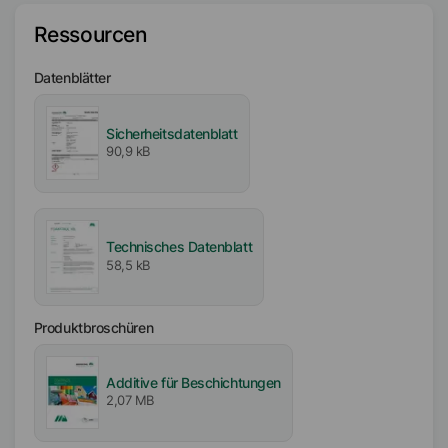
Wasser
Ressourcen
Aktiv- / Feststoffgehalt
10
%
Datenblätter
Einarbeitbarkeit
Sicherheitsdatenblatt
Mittel
90,9 kB
Verfügbarkeit
EMEA
Amerika
Technisches Datenblatt
58,5 kB
Asien/Ozeanien
Produktbroschüren
Additive für Beschichtungen
2,07 MB