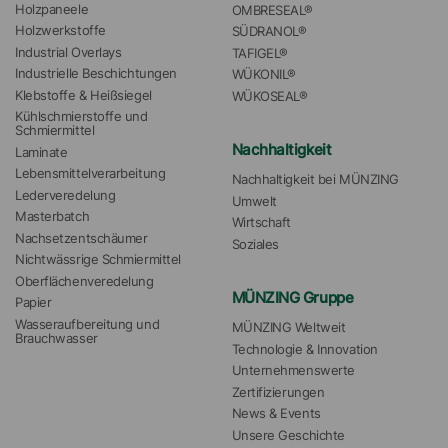
Holzpaneele
OMBRESEAL®
Holzwerkstoffe
SÜDRANOL®
Industrial Overlays
TAFIGEL®
Industrielle Beschichtungen
WÜKONIL®
Klebstoffe & Heißsiegel
WÜKOSEAL®
Kühlschmierstoffe und 
Schmiermittel
Nachhaltigkeit
Laminate
Lebensmittelverarbeitung
Nachhaltigkeit bei MÜNZING
Lederveredelung
Umwelt
Masterbatch
Wirtschaft
Nachsetzentschäumer
Soziales
Nichtwässrige Schmiermittel
Oberflächenveredelung
MÜNZING Gruppe
Papier
Wasseraufbereitung und 
MÜNZING Weltweit
Brauchwasser
Technologie & Innovation
Unternehmenswerte
Zertifizierungen
News & Events
Unsere Geschichte