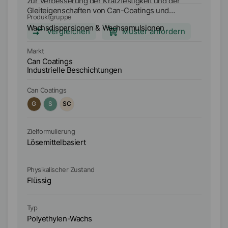
zur Verbesserung der Kratzfestigkeit und der
di
Gleiteigenschaften von Can-Coatings und
Gl
Produktgruppe
Pr
Industrielacken.
ei
Wachsdispersionen & Wachsemulsionen
W
Vergleichen
Muster anfordern
Markt
Ma
Can Coatings
Ca
Industrielle Beschichtungen
Can Coatings
Ca
G
S
SC
Zielformulierung
Zi
Lösemittelbasiert
Lö
Physikalischer Zustand
Ph
Flüssig
Fl
Typ
Ty
Polyethylen-Wachs
P