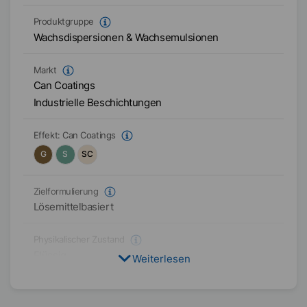
Produktgruppe
Wachsdispersionen & Wachsemulsionen
Markt
Can Coatings
Industrielle Beschichtungen
Effekt:
Can Coatings
G
S
SC
Zielformulierung
Lösemittelbasiert
Physikalischer Zustand
Flüssig
Weiterlesen
Typ
Polyethylen-Wachs