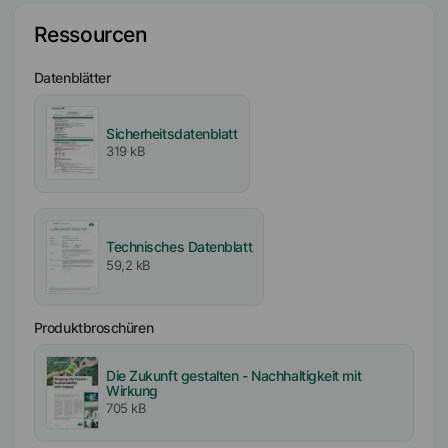
Ressourcen
Lösungsmittel
Solvent Naphtha (ND)
Datenblätter
Aktiv- / Feststoffgehalt
Sicherheitsdatenblatt
10
%
319 kB
Partikelgröße
D₉₉
<
6
µm
D₅₀
<
2.5
µm
Technisches Datenblatt
Schmelzbereich
59,2 kB
109
°C
-
115
°C
Produktbroschüren
Verfügbarkeit
EMEA
Die Zukunft gestalten - Nachhaltigkeit mit
Asien/Ozeanien
Wirkung
Amerika
705 kB