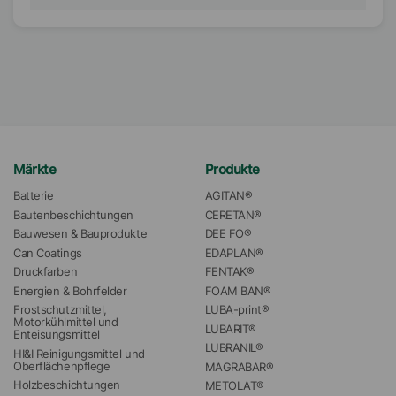
Märkte
Produkte
Batterie
AGITAN®
Bautenbeschichtungen
CERETAN®
Bauwesen & Bauprodukte
DEE FO®
Can Coatings
EDAPLAN®
Druckfarben
FENTAK®
Energien & Bohrfelder
FOAM BAN®
Frostschutzmittel, 
LUBA-print®
Motorkühlmittel und 
LUBARIT®
Enteisungsmittel
LUBRANIL®
HI&I Reinigungsmittel und 
Oberflächenpflege
MAGRABAR®
Holzbeschichtungen
METOLAT®