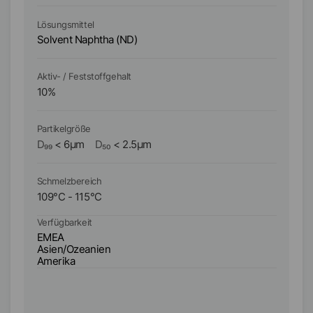
Lösungsmittel
Lö
Solvent Naphtha (ND)
So
Aktiv- / Feststoffgehalt
Ak
10
%
1
Partikelgröße
Pa
D₉₉
<
6
µm
D₅₀
<
2.5
µm
D₉
Schmelzbereich
Sc
109
°C
-
115
°C
1
Verfügbarkeit
Ve
EMEA
E
Asien/Ozeanien
A
Amerika
A