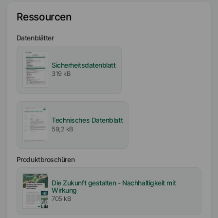
Ressourcen
Lösungsmittel
Solvent Naphtha (ND)
Datenblätter
Aktiv- / Feststoffgehalt
Sicherheitsdatenblatt
10
%
319 kB
Partikelgröße
D₉₉
<
6
µm
D₅₀
<
2.5
µm
Technisches Datenblatt
Schmelzbereich
59,2 kB
109
°C
-
115
°C
Produktbroschüren
Verfügbarkeit
EMEA
Die Zukunft gestalten - Nachhaltigkeit mit
Asien/Ozeanien
Wirkung
Amerika
705 kB