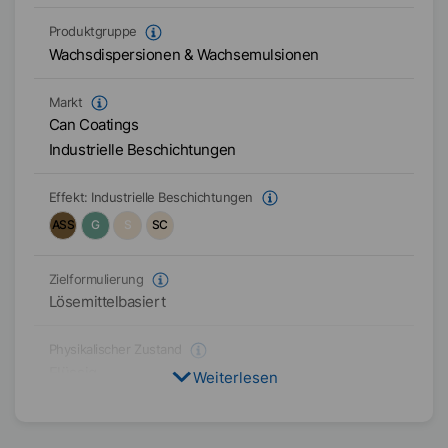
Produktgruppe
Wachsdispersionen & Wachsemulsionen
Markt
Can Coatings
Industrielle Beschichtungen
Effekt:
Industrielle Beschichtungen
ASS
G
S
SC
Zielformulierung
Lösemittelbasiert
Physikalischer Zustand
Flüssig
Weiterlesen
Typ
Polyethylen-Wachs