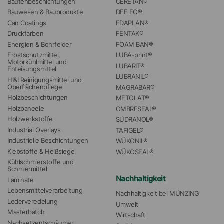
Bautenbeschichtungen
CERETAN®
Bauwesen & Bauprodukte
DEE FO®
Can Coatings
EDAPLAN®
Druckfarben
FENTAK®
Energien & Bohrfelder
FOAM BAN®
Frostschutzmittel, 
LUBA-print®
Motorkühlmittel und 
LUBARIT®
Enteisungsmittel
LUBRANIL®
HI&I Reinigungsmittel und 
Oberflächenpflege
MAGRABAR®
Holzbeschichtungen
METOLAT®
Holzpaneele
OMBRESEAL®
Holzwerkstoffe
SÜDRANOL®
Industrial Overlays
TAFIGEL®
Industrielle Beschichtungen
WÜKONIL®
Klebstoffe & Heißsiegel
WÜKOSEAL®
Kühlschmierstoffe und 
Schmiermittel
Nachhaltigkeit
Laminate
Lebensmittelverarbeitung
Nachhaltigkeit bei MÜNZING
Lederveredelung
Umwelt
Masterbatch
Wirtschaft
Nachsetzentschäumer