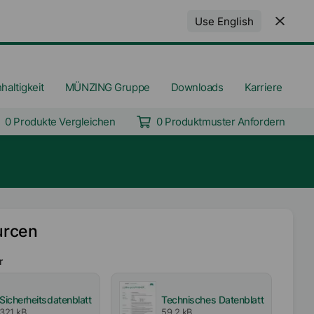
Use English
haltigkeit
MÜNZING Gruppe
Downloads
Karriere
0 Produkte Vergleichen
0 Produktmuster Anfordern
urcen
r
Sicherheitsdatenblatt
Technisches Datenblatt
321 kB
59,2 kB