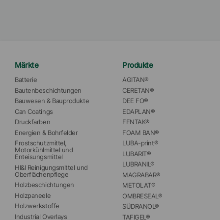
Aktiv- / Feststoffgehalt
15
%
Partikelgröße
D₉₉
<
23
µm
D₅₀
<
8.5
µ
Märkte
Produkte
Schmelzbereich
141
°C
-
151
°C
Batterie
AGITAN®
Bautenbeschichtungen
CERETAN®
EMEA
Bauwesen & Bauprodukte
DEE FO®
Verfügbarkeit
Asien/Ozeanien
Can Coatings
EDAPLAN®
Amerika
Druckfarben
FENTAK®
Energien & Bohrfelder
FOAM BAN®
Frostschutzmittel, 
LUBA-print®
Motorkühlmittel und 
LUBARIT®
Enteisungsmittel
LUBRANIL®
HI&I Reinigungsmittel und 
Oberflächenpflege
MAGRABAR®
Holzbeschichtungen
METOLAT®
Holzpaneele
OMBRESEAL®
Holzwerkstoffe
SÜDRANOL®
Industrial Overlays
TAFIGEL®