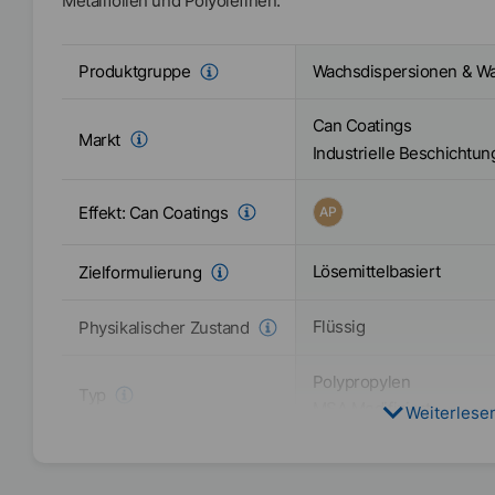
Metallfolien und Polyolefinen.
Wachsdispersionen & W
Produktgruppe
Can Coatings
Markt
Industrielle Beschichtu
Effekt:
Can Coatings
AP
Lösemittelbasiert
Zielformulierung
Flüssig
Physikalischer Zustand
Polypropylen
Typ
MSA Modifiziert
Weiterlese
Isoparaffin
Lösungsmittel
1-Methoxy-2-Propanol