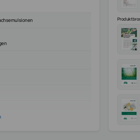
Produktbro
achsemulsionen
ngen
n