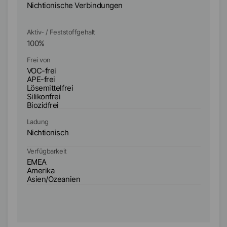
Nichtionische Verbindungen
Ni
Aktiv- / Feststoffgehalt
Ak
100
%
1
Frei von
Fr
VOC-frei
VO
APE-frei
AP
Lösemittelfrei
Lö
Silikonfrei
Si
Biozidfrei
Bi
Ladung
La
Nichtionisch
Ni
Verfügbarkeit
Ve
EMEA
E
Amerika
A
Asien/Ozeanien
A