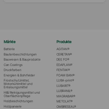
Märkte
Produkte
Batterie
AGITAN®
Bautenbeschichtungen
CERETAN®
Bauwesen & Bauprodukte
DEE FO®
Can Coatings
EDAPLAN®
Druckfarben
FENTAK®
Energien & Bohrfelder
FOAM BAN®
Frostschutzmittel, 
LUBA-print®
Motorkühlmittel und 
LUBARIT®
Enteisungsmittel
LUBRANIL®
HI&I Reinigungsmittel und 
Oberflächenpflege
MAGRABAR®
Holzbeschichtungen
METOLAT®
Holzpaneele
OMBRESEAL®