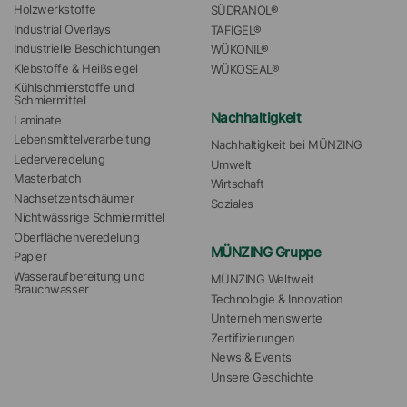
Holzwerkstoffe
SÜDRANOL®
Industrial Overlays
TAFIGEL®
Industrielle Beschichtungen
WÜKONIL®
Klebstoffe & Heißsiegel
WÜKOSEAL®
Kühlschmierstoffe und 
Schmiermittel
Nachhaltigkeit
Laminate
Lebensmittelverarbeitung
Nachhaltigkeit bei MÜNZING
Lederveredelung
Umwelt
Masterbatch
Wirtschaft
Nachsetzentschäumer
Soziales
Nichtwässrige Schmiermittel
Oberflächenveredelung
MÜNZING Gruppe
Papier
Wasseraufbereitung und 
MÜNZING Weltweit
Brauchwasser
Technologie & Innovation
Unternehmenswerte
Zertifizierungen
News & Events
Unsere Geschichte