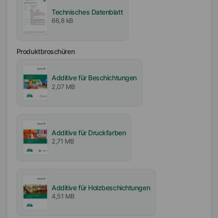
100
%
Technisches Datenblatt
66,8 kB
Frei von
VOC-frei
Produktbroschüren
APE-frei
Lösemittelfrei
Silikonfrei
Additive für Beschichtungen
2,07 MB
Biozidfrei
Ladung
Nichtionisch
Additive für Druckfarben
2,71 MB
Verfügbarkeit
EMEA
Amerika
Asien/Ozeanien
Additive für Holzbeschichtungen
4,51 MB