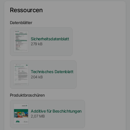
Typ
Fettderivat-Copolymer
Ressourcen
Lösungsmittel
Datenblätter
Xylol
Isobutanol
Sicherheitsdatenblatt
279 kB
Aktiv- / Feststoffgehalt
50
%
Frei von
Technisches Datenblatt
APE-frei
204 kB
Biozidfrei
Produktbroschüren
Ladung
Amphoterisch
Additive für Beschichtungen
2,07 MB
Pigment-Typ
Anorganische Pigmente