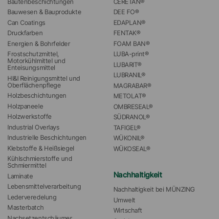
Bautenbeschichtungen
CERETAN®
Bauwesen & Bauprodukte
DEE FO®
Can Coatings
EDAPLAN®
Druckfarben
FENTAK®
Energien & Bohrfelder
FOAM BAN®
Frostschutzmittel, 
LUBA-print®
Motorkühlmittel und 
LUBARIT®
Enteisungsmittel
LUBRANIL®
HI&I Reinigungsmittel und 
Oberflächenpflege
MAGRABAR®
Holzbeschichtungen
METOLAT®
Holzpaneele
OMBRESEAL®
Holzwerkstoffe
SÜDRANOL®
Industrial Overlays
TAFIGEL®
Industrielle Beschichtungen
WÜKONIL®
Klebstoffe & Heißsiegel
WÜKOSEAL®
Kühlschmierstoffe und 
Schmiermittel
Nachhaltigkeit
Laminate
Lebensmittelverarbeitung
Nachhaltigkeit bei MÜNZING
Lederveredelung
Umwelt
Masterbatch
Wirtschaft
Nachsetzentschäumer