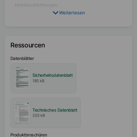
Holzbeschichtungen
Weiterlesen
Effekt:
Klebstoffe & Heißsiegel
LST
MST
SY
Ressourcen
Zielformulierung
Wasserbasiert
Datenblätter
Physikalischer Zustand
Flüssig
Sicherheitsdatenblatt
185 kB
Typ
Tensidmischung
Polyurethan (nichtionisch)
Technisches Datenblatt
203 kB
Lösungsmittel
Wasser
Produktbroschüren