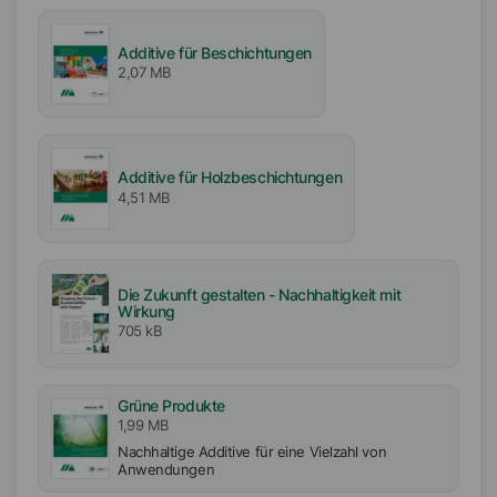
Aktiv- / Feststoffgehalt
25
%
Additive für Beschichtungen
2,07 MB
Einarbeitbarkeit
Leicht
Frei von
Additive für Holzbeschichtungen
VOC-frei
4,51 MB
APE-frei
Organozinnfrei
Lösemittelfrei
Die Zukunft gestalten - Nachhaltigkeit mit
Biozidfrei
Wirkung
705 kB
Verfügbarkeit
EMEA
Amerika
Grüne Produkte
1,99 MB
Asien/Ozeanien
Nachhaltige Additive für eine Vielzahl von
Anwendungen