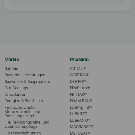
Märkte
Produkte
Batterie
AGITAN®
Bautenbeschichtungen
CERETAN®
Bauwesen & Bauprodukte
DEE FO®
Can Coatings
EDAPLAN®
Druckfarben
FENTAK®
Energien & Bohrfelder
FOAM BAN®
Frostschutzmittel, 
LUBA-print®
Motorkühlmittel und 
LUBARIT®
Enteisungsmittel
LUBRANIL®
HI&I Reinigungsmittel und 
Oberflächenpflege
MAGRABAR®
Holzbeschichtungen
METOLAT®