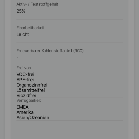
Aktiv- / Feststoffgehalt
Ak
25
%
2
Einarbeitbarkeit
Ei
Leicht
Le
Erneuerbarer Kohlenstoffanteil (RCC)
Er
-
-
Frei von
Fr
VOC-frei
VO
APE-frei
AP
Organozinnfrei
Or
Lösemittelfrei
Lö
Biozidfrei
Bi
Verfügbarkeit
Ve
EMEA
E
Amerika
A
Asien/Ozeanien
A