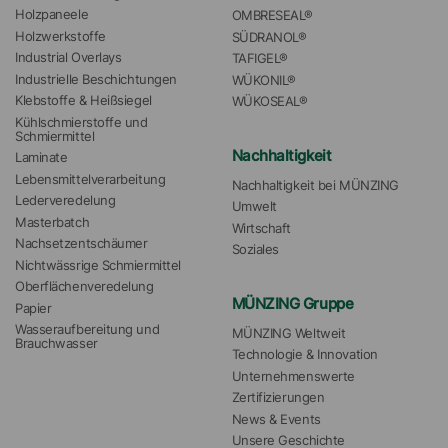
Holzpaneele
OMBRESEAL®
Holzwerkstoffe
SÜDRANOL®
Industrial Overlays
TAFIGEL®
Industrielle Beschichtungen
WÜKONIL®
Klebstoffe & Heißsiegel
WÜKOSEAL®
Kühlschmierstoffe und 
Schmiermittel
Nachhaltigkeit
Laminate
Lebensmittelverarbeitung
Nachhaltigkeit bei MÜNZING
Lederveredelung
Umwelt
Masterbatch
Wirtschaft
Nachsetzentschäumer
Soziales
Nichtwässrige Schmiermittel
Oberflächenveredelung
MÜNZING Gruppe
Papier
Wasseraufbereitung und 
MÜNZING Weltweit
Brauchwasser
Technologie & Innovation
Unternehmenswerte
Zertifizierungen
News & Events
Unsere Geschichte