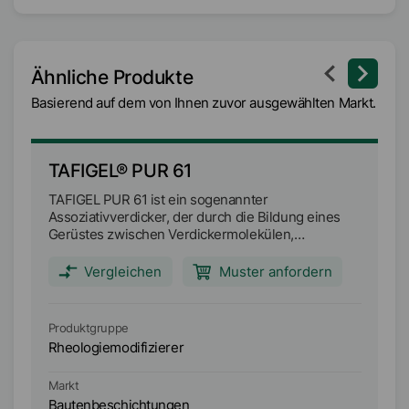
Ähnliche Produkte
Basierend auf dem von Ihnen zuvor ausgewählten Markt.
TAFIGEL® PUR 61
T
TAFIGEL PUR 61 ist ein sogenannter
TA
Assoziativverdicker, der durch die Bildung eines
ko
Gerüstes zwischen Verdickermolekülen,
zw
Bindemittel und Pigmenten die Viskosität aufbaut
Pi
und stabilisiert. Formulierungen mit TAFIGEL PUR
st
Vergleichen
Muster anfordern
61 weisen eine maximale Pseudoplastizität auf. Die
Ko
Viskosität wird vor allem im niedrigen
so
Schergeschwindigkeitsbereich erhöht, ohne
ei
Produktgruppe
Pr
jedoch eine elastische Komponente zu erzeugen,
Ei
Rheologiemodifizierer
Rh
die das Fließverhalten verschlechtert. Die aus dem
un
Verdicker resultierende niedrige Viskosität im
Ko
Markt
Ma
hohen Scherbereich führt zu einer
Kl
Bautenbeschichtungen
B
hervorragenden Spritzbarkeit der