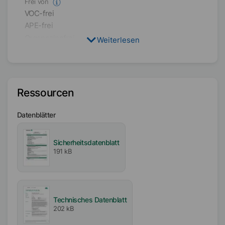
Frei von
VOC-frei
APE-frei
Organozinnfrei
Weiterlesen
Lösemittelfrei
Verfügbarkeit
EMEA
Ressourcen
Amerika
Asien/Ozeanien
Datenblätter
Sicherheitsdatenblatt
191 kB
Technisches Datenblatt
202 kB