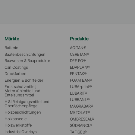
Märkte
Produkte
Batterie
AGITAN®
Bautenbeschichtungen
CERETAN®
Bauwesen & Bauprodukte
DEE FO®
Can Coatings
EDAPLAN®
Druckfarben
FENTAK®
Energien & Bohrfelder
FOAM BAN®
Frostschutzmittel, 
LUBA-print®
Motorkühlmittel und 
LUBARIT®
Enteisungsmittel
LUBRANIL®
HI&I Reinigungsmittel und 
Oberflächenpflege
MAGRABAR®
Holzbeschichtungen
METOLAT®
Holzpaneele
OMBRESEAL®
Holzwerkstoffe
SÜDRANOL®
Industrial Overlays
TAFIGEL®