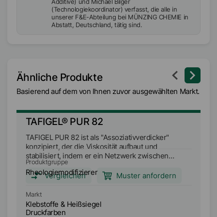
Additive) und Michael Bilger
(Technologiekoordinator) verfasst, die alle in
unserer F&E-Abteilung bei MÜNZING CHEMIE in
Abstatt, Deutschland, tätig sind.
Ähnliche Produkte
Basierend auf dem von Ihnen zuvor ausgewählten Markt.
TAFIGEL® PUR 82
T
TAFIGEL PUR 82 ist als "Assoziativverdicker"
TA
konzipiert, der die Viskosität aufbaut und
Ro
stabilisiert, indem er ein Netzwerk zwischen
TA
Produktgruppe
Pr
Polyurethan, Bindemittelmolekülen und anderen
Ve
Rheologiemodifizierer
Rh
Lackbestandteilen bildet. TAFIGEL PUR 82 kann
Bi
Vergleichen
Muster anfordern
allein oder in Kombination mit anderen TAFIGEL-
Bi
Verdickern sowie mit weiteren
La
Markt
Ma
Verdickertechnologien eingesetzt werden.
st
Klebstoffe & Heißsiegel
Kl
Wässrige Glanzlacke, die mit TAFIGEL PUR 82
in
Druckfarben
D