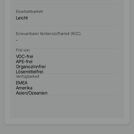
Einarbeitbarkeit
Ei
Leicht
Le
Erneuerbarer Kohlenstoffanteil (RCC)
Er
-
8
Frei von
Fr
VOC-frei
VO
APE-frei
AP
Organozinnfrei
Or
Lösemittelfrei
Lö
Verfügbarkeit
Ve
EMEA
E
Amerika
A
Asien/Ozeanien
A