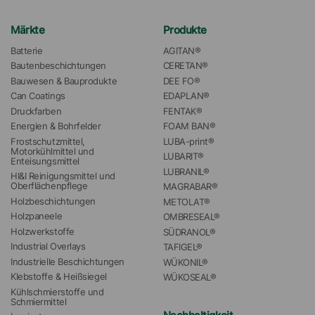
Märkte
Produkte
Batterie
AGITAN®
Bautenbeschichtungen
CERETAN®
Bauwesen & Bauprodukte
DEE FO®
Can Coatings
EDAPLAN®
Druckfarben
FENTAK®
Energien & Bohrfelder
FOAM BAN®
Frostschutzmittel, 
LUBA-print®
Motorkühlmittel und 
LUBARIT®
Enteisungsmittel
LUBRANIL®
HI&I Reinigungsmittel und 
Oberflächenpflege
MAGRABAR®
Holzbeschichtungen
METOLAT®
Holzpaneele
OMBRESEAL®
Holzwerkstoffe
SÜDRANOL®
Industrial Overlays
TAFIGEL®
Industrielle Beschichtungen
WÜKONIL®
Klebstoffe & Heißsiegel
WÜKOSEAL®
Kühlschmierstoffe und 
Schmiermittel