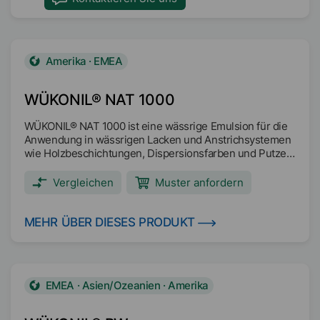
Amerika · EMEA
WÜKONIL® NAT 1000
WÜKONIL® NAT 1000 ist eine wässrige Emulsion für die
Anwendung in wässrigen Lacken und Anstrichsystemen
wie Holzbeschichtungen, Dispersionsfarben und Putzen.
Gehalt an nachwachsenden Rohstoffen >90% (berechnet
auf Feststoffgehalt) Gehalt an biologisch leicht
Vergleichen
Muster anfordern
abbaubaren Rohstoffen >90% (bezogen auf den
Feststoffgehalt) Verbessert die Frühregenfestigkeit und
bietet gute hydrophobe Eigenschaften Trocknung bei
MEHR ÜBER DIESES PRODUKT
Temperaturen zwischen 60-80 °C kann die
hydrophobierende Wirkung zusätzlich erhöhen Geringe
Schmutzaufnahme Glanz Rutschfestigkeit Anti-Blocking
EMEA · Asien/Ozeanien · Amerika