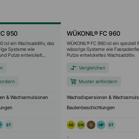
C 950
WÜKONIL® FC 960
ist ein Wachsadditiv, das
WÜKONIL® FC 960 ist ein speziell f
srige Systeme wie
wässrige Systeme wie Fassadenfa
nd Putze entwickelt
Putze entwickeltes Wachsadditiv.
en
Vergleichen
fordern
Muster anfordern
nen & Wachsemulsionen
Wachsdispersionen & Wachsemuls
tungen
Bautenbeschichtungen
P
ST
AB
EW
G
HP
ST
-