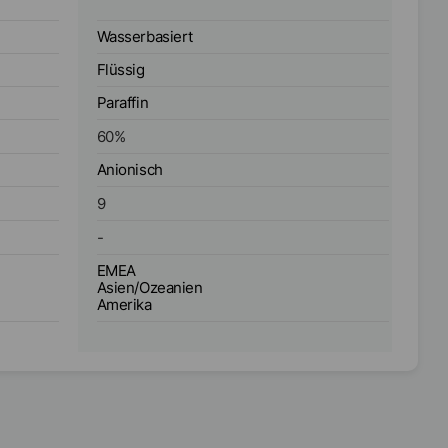
Wasserbasiert
Wa
Flüssig
Flü
Paraffin
Par
60
%
50
Anionisch
An
9
9
-
-
EMEA
EM
Asien/Ozeanien
As
Amerika
Am