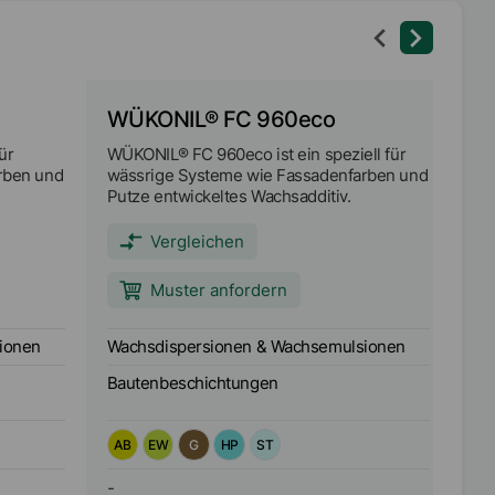
WÜKONIL® FC 960eco
W
ür
WÜKONIL® FC 960eco ist ein speziell für
WÜK
rben und
wässrige Systeme wie Fassadenfarben und
un
Putze entwickeltes Wachsadditiv.
ha
Vergleichen
Muster anfordern
ionen
Wachsdispersionen & Wachsemulsionen
Wa
Bautenbeschichtungen
Ba
AB
EW
G
HP
ST
A
-
-