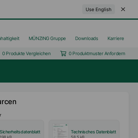
Use English
haltigkeit
MÜNZING Gruppe
Downloads
Karriere
0 Produkte Vergleichen
0 Produktmuster Anfordern
urcen
r
Sicherheitsdatenblatt
Technisches Datenblatt
198 kB
58,5 kB