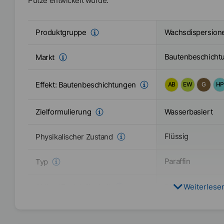
Putze entwickelt wurde.
Wachsdispersion
Produktgruppe
Bautenbeschicht
Markt
Effekt:
Bautenbeschichtungen
AB
EW
G
HP
Wasserbasiert
Zielformulierung
Flüssig
Physikalischer Zustand
Paraffin
Typ
Aktiv- / Feststoffgehalt
50
%
Weiterlese
Anionisch
Ladung