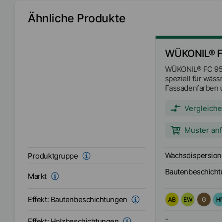
pH-Wert
9
Ähnliche Produkte
Schmelzbereich
58
°C
WÜKONIL® F
EMEA
WÜKONIL® FC 950 
Verfügbarkeit
Asien/Ozeanien
speziell für wäs
Amerika
Fassadenfarben u
wurde.
Vergleich
Muster an
Wachsdispersio
Produktgruppe
Bautenbeschich
Markt
Effekt:
Bautenbeschichtungen
AB
EW
G
H
-
Effekt:
Holzbeschichtungen