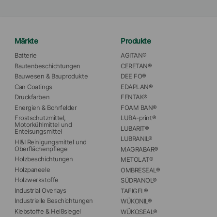
Märkte
Produkte
Batterie
AGITAN®
Bautenbeschichtungen
CERETAN®
Bauwesen & Bauprodukte
DEE FO®
Can Coatings
EDAPLAN®
Druckfarben
FENTAK®
Energien & Bohrfelder
FOAM BAN®
Frostschutzmittel, 
LUBA-print®
Motorkühlmittel und 
LUBARIT®
Enteisungsmittel
LUBRANIL®
HI&I Reinigungsmittel und 
Oberflächenpflege
MAGRABAR®
Holzbeschichtungen
METOLAT®
Holzpaneele
OMBRESEAL®
Holzwerkstoffe
SÜDRANOL®
Industrial Overlays
TAFIGEL®
Industrielle Beschichtungen
WÜKONIL®
Klebstoffe & Heißsiegel
WÜKOSEAL®