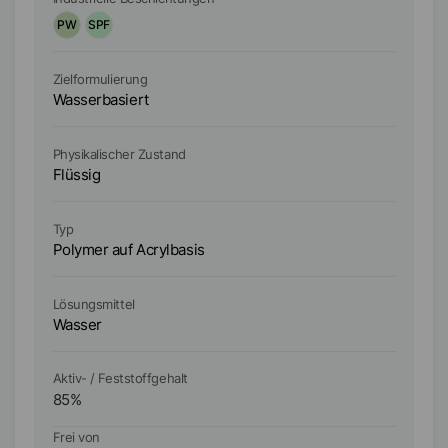
PW
SPF
P
Zielformulierung
Zi
Wasserbasiert
Wa
Physikalischer Zustand
Ph
Flüssig
Fl
Typ
Ty
Polymer auf Acrylbasis
Po
Lösungsmittel
Lö
Wasser
W
Aktiv- / Feststoffgehalt
Ak
85
%
8
Frei von
Fr