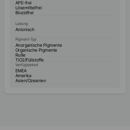
APE-frei
AP
Lösemittelfrei
Lö
Biozidfrei
Bi
Ladung
La
Anionisch
An
Pigment-Typ
Pi
Anorganische Pigmente
A
Organische Pigmente
O
Ruße
R
TiO2/Füllstoffe
Ti
Verfügbarkeit
Ve
EMEA
E
Amerika
A
Asien/Ozeanien
A