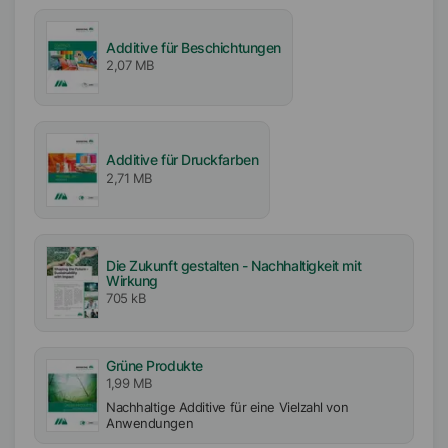
APE-frei
Lösemittelfrei
Additive für Beschichtungen
Biozidfrei
2,07 MB
Ladung
Anionisch
Additive für Druckfarben
2,71 MB
Pigment-Typ
Anorganische Pigmente
Organische Pigmente
Ruße
Die Zukunft gestalten - Nachhaltigkeit mit
TiO2/Füllstoffe
Wirkung
705 kB
Verfügbarkeit
EMEA
Grüne Produkte
Amerika
1,99 MB
Asien/Ozeanien
Nachhaltige Additive für eine Vielzahl von
Anwendungen