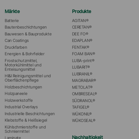
Märkte
Produkte
Batterie
AGITAN®
Bautenbeschichtungen
CERETAN®
Bauwesen & Bauprodukte
DEE FO®
Can Coatings
EDAPLAN®
Druckfarben
FENTAK®
Energien & Bohrfelder
FOAM BAN®
Frostschutzmittel, 
LUBA-print®
Motorkühlmittel und 
LUBARIT®
Enteisungsmittel
LUBRANIL®
HI&I Reinigungsmittel und 
Oberflächenpflege
MAGRABAR®
Holzbeschichtungen
METOLAT®
Holzpaneele
OMBRESEAL®
Holzwerkstoffe
SÜDRANOL®
Industrial Overlays
TAFIGEL®
Industrielle Beschichtungen
WÜKONIL®
Klebstoffe & Heißsiegel
WÜKOSEAL®
Kühlschmierstoffe und 
Schmiermittel
Nachhaltigkeit
Laminate