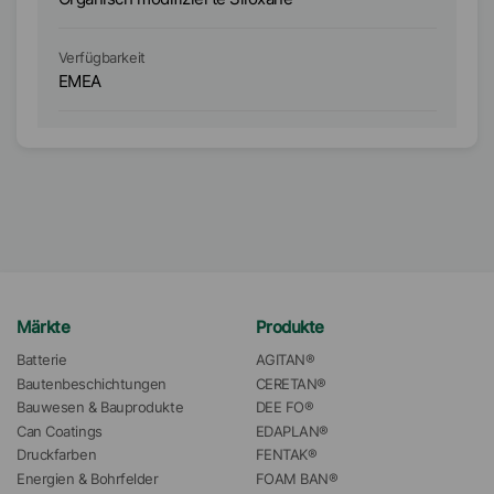
Ko
Ve
Verfügbarkeit
A
EMEA
E
Märkte
Produkte
Batterie
AGITAN®
Bautenbeschichtungen
CERETAN®
Bauwesen & Bauprodukte
DEE FO®
Can Coatings
EDAPLAN®
Druckfarben
FENTAK®
Energien & Bohrfelder
FOAM BAN®