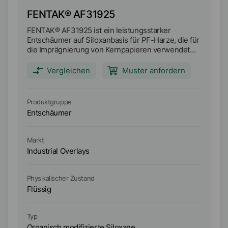
FENTAK® AF31925
F
FENTAK® AF31925 ist ein leistungsstarker
FE
Entschäumer auf Siloxanbasis für PF-Harze, die für
Sc
die Imprägnierung von Kernpapieren verwendet
Ho
werden. Es löst schnell vorhandenen Schaum auf,
ei
ist unempfindlich gegenüber Überdosierung und
Vergleichen
Muster anfordern
ist einfach einzuarbeiten.
Produktgruppe
Pr
Entschäumer
E
Ma
Markt
L
Industrial Overlays
In
Physikalischer Zustand
Ph
Flüssig
Fl
Ty
Typ
Mo
Organisch modifizierte Siloxane