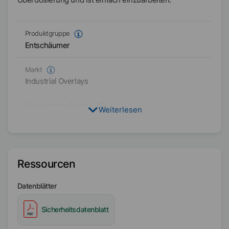
Produktgruppe
Entschäumer
Markt
Industrial Overlays
Physikalischer Zustand
Weiterlesen
Flüssig
Typ
Organisch modifizierte Siloxane
Ressourcen
Verfügbarkeit
Datenblätter
EMEA
Sicherheitsdatenblatt