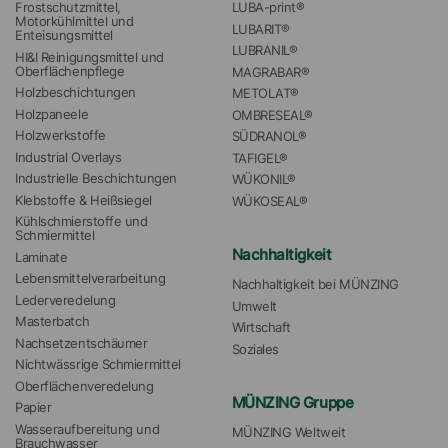
Frostschutzmittel, 
LUBA-print®
Motorkühlmittel und 
LUBARIT®
Enteisungsmittel
LUBRANIL®
HI&I Reinigungsmittel und 
Oberflächenpflege
MAGRABAR®
Holzbeschichtungen
METOLAT®
Holzpaneele
OMBRESEAL®
Holzwerkstoffe
SÜDRANOL®
Industrial Overlays
TAFIGEL®
Industrielle Beschichtungen
WÜKONIL®
Klebstoffe & Heißsiegel
WÜKOSEAL®
Kühlschmierstoffe und 
Schmiermittel
Nachhaltigkeit
Laminate
Lebensmittelverarbeitung
Nachhaltigkeit bei MÜNZING
Lederveredelung
Umwelt
Masterbatch
Wirtschaft
Nachsetzentschäumer
Soziales
Nichtwässrige Schmiermittel
Oberflächenveredelung
MÜNZING Gruppe
Papier
Wasseraufbereitung und 
MÜNZING Weltweit
Brauchwasser