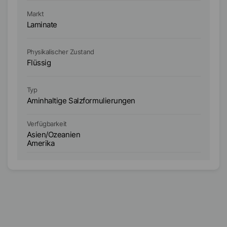
Markt
Ma
Laminate
L
Physikalischer Zustand
Ph
Flüssig
Fl
Typ
Ty
Aminhaltige Salzformulierungen
Am
Verfügbarkeit
Ve
Asien/Ozeanien
A
Amerika
A