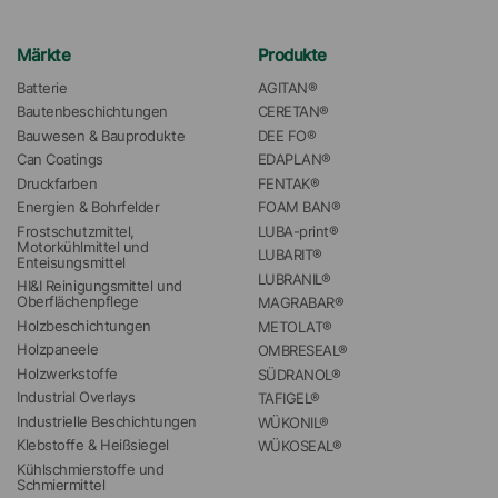
Märkte
Produkte
Batterie
AGITAN®
Bautenbeschichtungen
CERETAN®
Bauwesen & Bauprodukte
DEE FO®
Can Coatings
EDAPLAN®
Druckfarben
FENTAK®
Energien & Bohrfelder
FOAM BAN®
Frostschutzmittel, 
LUBA-print®
Motorkühlmittel und 
LUBARIT®
Enteisungsmittel
LUBRANIL®
HI&I Reinigungsmittel und 
Oberflächenpflege
MAGRABAR®
Holzbeschichtungen
METOLAT®
Holzpaneele
OMBRESEAL®
Holzwerkstoffe
SÜDRANOL®
Industrial Overlays
TAFIGEL®
Industrielle Beschichtungen
WÜKONIL®
Klebstoffe & Heißsiegel
WÜKOSEAL®
Kühlschmierstoffe und 
Schmiermittel