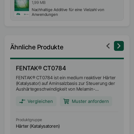
1,99 MB
Nachhaltige Additive für eine Vielzahl von
Anwendungen
Ähnliche Produkte
FENTAK® CT0784
F
FENTAK® CT0784 ist ein medium reaktiver Härter
FE
(Katalysator) auf Aminsalzbasis zur Steuerung der
(K
Aushärtegeschwindigkeit von Melamin-
Au
Formaldehyd-Harzen (MF) bei der
Fo
Papierlaminatherstellung.
Pa
Vergleichen
Muster anfordern
Produktgruppe
Pr
Härter (Katalysatoren)
Hä