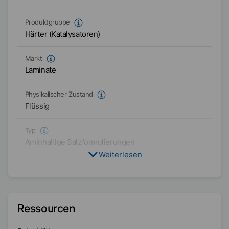
Produktgruppe
Härter (Katalysatoren)
Markt
Laminate
Physikalischer Zustand
Flüssig
Typ
Aminhaltige Salzformulierungen
Weiterlesen
Verfügbarkeit
Asien/Ozeanien
Amerika
Ressourcen