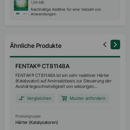
1,99 MB
Nachhaltige Additive für eine Vielzahl von
Anwendungen
Ähnliche Produkte
FENTAK® CT81148A
F
FENTAK® CT81148A ist ein sehr reaktiver Härter
FE
(Katalysator) auf Aminsalzbasis zur Steuerung der
(K
Aushärtegeschwindigkeit von wässrigen
Au
fromaldehydhaltigen Aminoharzen (Harnstoff-
fr
Formaldehyd-Harz (UF) und Melamin-Harnstoff-
Fo
Vergleichen
Muster anfordern
Formaldehyd-Harz (MUF)) bei der
Ha
Papierlaminatherstellung.
de
Produktgruppe
Pr
Härter (Katalysatoren)
Hä