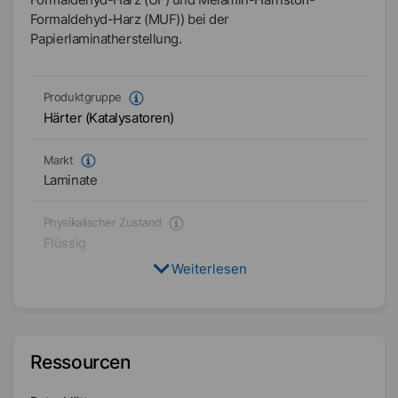
Formaldehyd-Harz (MUF)) bei der
Papierlaminatherstellung.
Produktgruppe
Härter (Katalysatoren)
Markt
Laminate
Physikalischer Zustand
Flüssig
Weiterlesen
Typ
Aminhaltige Salzformulierungen
Verfügbarkeit
Ressourcen
Asien/Ozeanien
Amerika