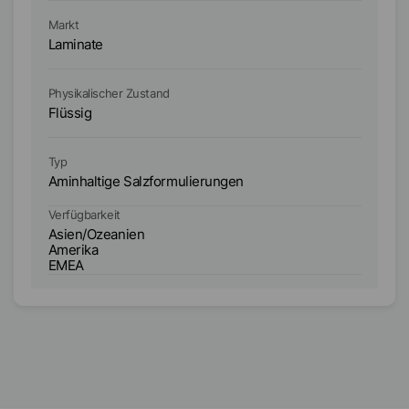
Markt
Ma
Laminate
L
Physikalischer Zustand
Ph
Flüssig
Fl
Typ
Ty
Aminhaltige Salzformulierungen
Am
Verfügbarkeit
Ve
Asien/Ozeanien
Amerika
A
EMEA