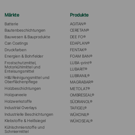
Märkte
Produkte
Batterie
AGITAN®
Bautenbeschichtungen
CERETAN®
Bauwesen & Bauprodukte
DEE FO®
Can Coatings
EDAPLAN®
Druckfarben
FENTAK®
Energien & Bohrfelder
FOAM BAN®
Frostschutzmittel, 
LUBA-print®
Motorkühlmittel und 
LUBARIT®
Enteisungsmittel
LUBRANIL®
HI&I Reinigungsmittel und 
Oberflächenpflege
MAGRABAR®
Holzbeschichtungen
METOLAT®
Holzpaneele
OMBRESEAL®
Holzwerkstoffe
SÜDRANOL®
Industrial Overlays
TAFIGEL®
Industrielle Beschichtungen
WÜKONIL®
Klebstoffe & Heißsiegel
WÜKOSEAL®
Kühlschmierstoffe und 
Schmiermittel