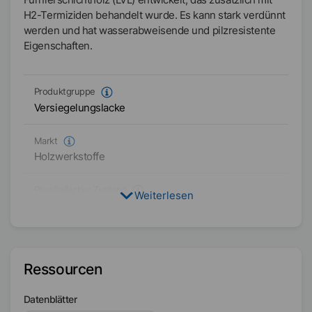
H2-Termiziden behandelt wurde. Es kann stark verdünnt
werden und hat wasserabweisende und pilzresistente
Eigenschaften.
Produktgruppe
Versiegelungslacke
Markt
Holzwerkstoffe
Physikalischer Zustand
Weiterlesen
Flüssig
Typ
Hydrophobes, wasserbasiertes Polymer
Ressourcen
Verfügbarkeit
Datenblätter
Asien/Ozeanien