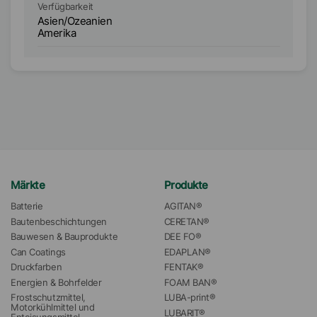
Verfügbarkeit
Ve
Asien/Ozeanien
A
Amerika
A
Märkte
Produkte
Batterie
AGITAN®
Bautenbeschichtungen
CERETAN®
Bauwesen & Bauprodukte
DEE FO®
Can Coatings
EDAPLAN®
Druckfarben
FENTAK®
Energien & Bohrfelder
FOAM BAN®
Frostschutzmittel, 
LUBA-print®
Motorkühlmittel und 
LUBARIT®