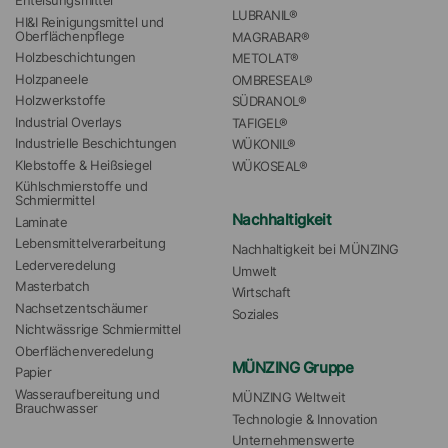
Enteisungsmittel
LUBRANIL®
HI&I Reinigungsmittel und 
Oberflächenpflege
MAGRABAR®
Holzbeschichtungen
METOLAT®
Holzpaneele
OMBRESEAL®
Holzwerkstoffe
SÜDRANOL®
Industrial Overlays
TAFIGEL®
Industrielle Beschichtungen
WÜKONIL®
Klebstoffe & Heißsiegel
WÜKOSEAL®
Kühlschmierstoffe und 
Schmiermittel
Nachhaltigkeit
Laminate
Lebensmittelverarbeitung
Nachhaltigkeit bei MÜNZING
Lederveredelung
Umwelt
Masterbatch
Wirtschaft
Nachsetzentschäumer
Soziales
Nichtwässrige Schmiermittel
Oberflächenveredelung
MÜNZING Gruppe
Papier
Wasseraufbereitung und 
MÜNZING Weltweit
Brauchwasser
Technologie & Innovation
Unternehmenswerte