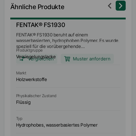
Ähnliche Produkte
FENTAK® FS1930
F
FENTAK® FS1930 beruht auf einem
F
wasserbasierten, hydrophoben Polymer. Es wurde
wa
speziell für die vorübergehende
wu
Produktgruppe
Pr
Witterungsbeständigkeit und Farbkennzeichnung
Ko
Versiegelungslacke
Ve
von strukturgebenden Furnierschichtholz (LVL)
ei
Vergleichen
Muster anfordern
entwickelt, das zusätzlich mit H2-Termiziden
be
behandelt wurde. Es kann stark verdünnt werden
Markt
Ma
und hat wasserabweisende und pilzresistente
Holzwerkstoffe
Ho
Eigenschaften.
Physikalischer Zustand
Ph
Flüssig
Fl
Typ
Ty
Hydrophobes, wasserbasiertes Polymer
Hy