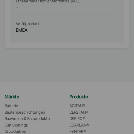
Erneuerbarer Kohlenstoffanteil (RCC)
Er
-
-
Verfügbarkeit
Ve
EMEA
A
Märkte
Produkte
Batterie
AGITAN®
Bautenbeschichtungen
CERETAN®
Bauwesen & Bauprodukte
DEE FO®
Can Coatings
EDAPLAN®
Druckfarben
FENTAK®