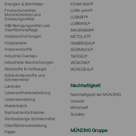
Energien & Bohrfelder
FOAM BAN®
Frostschutzmittel, 
LUBA-print®
Motorkühlmittel und 
LUBARIT®
Enteisungsmittel
LUBRANIL®
HI&I Reinigungsmittel und 
Oberflächenpflege
MAGRABAR®
Holzbeschichtungen
METOLAT®
Holzpaneele
OMBRESEAL®
Holzwerkstoffe
SÜDRANOL®
Industrial Overlays
TAFIGEL®
Industrielle Beschichtungen
WÜKONIL®
Klebstoffe & Heißsiegel
WÜKOSEAL®
Kühlschmierstoffe und 
Schmiermittel
Nachhaltigkeit
Laminate
Lebensmittelverarbeitung
Nachhaltigkeit bei MÜNZING
Lederveredelung
Umwelt
Masterbatch
Wirtschaft
Nachsetzentschäumer
Soziales
Nichtwässrige Schmiermittel
Oberflächenveredelung
MÜNZING Gruppe
Papier