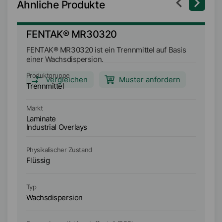
Ähnliche Produkte
FENTAK® MR30320
F
FENTAK® MR30320 ist ein Trennmittel auf Basis
FE
einer Wachsdispersion.
ei
Produktgruppe
Pr
Vergleichen
Muster anfordern
Trennmittel
Tr
Markt
Ma
Laminate
L
Industrial Overlays
In
Physikalischer Zustand
Ph
Flüssig
Fl
Typ
Ty
Wachsdispersion
W