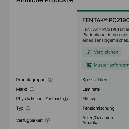
FENTAK® PC2190
FENTAK® PC21901 ist e
Plattenkonditionierungsm
eines Tensidgemisches
Vergleichen
Muster anforder
Spezialitäten
Produktgruppe
Laminate
Markt
Flüssig
Physikalischer Zustand
Tensidmischung
Typ
Asien/Ozeanien
Verfügbarkeit
Amerika