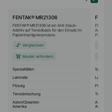
FENTAK® MR21306
FENTA
FENTAK® MR21306 ist ein Anti-Staub-
FENTAK® M
Additiv auf Tensidbasis für den Einsatz im
Additiv au
Papierimprägnierprozess.
Papierimp
Vergleichen
Ver
Muster anfordern
Mus
Spezialitäten
Spezialitä
Laminate
Laminate
Flüssig
Flüssig
Tensidmischung
Tensidmi
Asien/Ozeanien
Asien/Oz
Amerika
Amerika