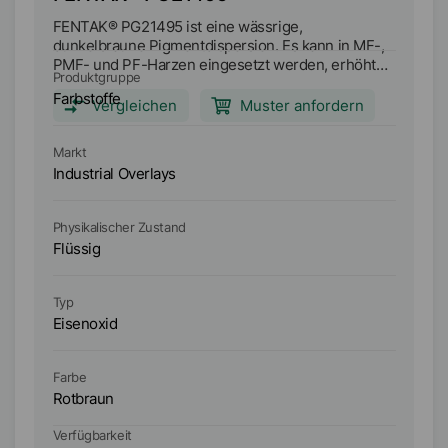
FENTAK® PG21495 ist eine wässrige,
FE
dunkelbraune Pigmentdispersion. Es kann in MF-,
Pi
PMF- und PF-Harzen eingesetzt werden, erhöht
Fa
Produktgruppe
Pr
die Opazität und ist sowohl gegenüber UV-Licht als
Ha
Farbstoffe
Fa
auch Hitze stabil.
is
Vergleichen
Muster anfordern
st
Markt
Ma
Industrial Overlays
In
Physikalischer Zustand
Ph
Flüssig
Fl
Typ
Ty
Eisenoxid
Ei
Farbe
Fa
Rotbraun
B
Verfügbarkeit
Ve