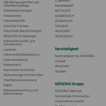
LUBRANIL®
HI&I Reinigungsmittel und 
Oberflächenpflege
MAGRABAR®
Holzbeschichtungen
METOLAT®
Holzpaneele
OMBRESEAL®
Holzwerkstoffe
SÜDRANOL®
Industrial Overlays
TAFIGEL®
Industrielle Beschichtungen
WÜKONIL®
Klebstoffe & Heißsiegel
WÜKOSEAL®
Kühlschmierstoffe und 
Schmiermittel
Nachhaltigkeit
Laminate
Lebensmittelverarbeitung
Nachhaltigkeit bei MÜNZING
Lederveredelung
Umwelt
Masterbatch
Wirtschaft
Nachsetzentschäumer
Soziales
Nichtwässrige Schmiermittel
Oberflächenveredelung
MÜNZING Gruppe
Papier
Wasseraufbereitung und 
MÜNZING Weltweit
Brauchwasser
Technologie & Innovation
Unternehmenswerte