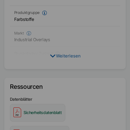
Produktgruppe
Farbstoffe
Markt
Industrial Overlays
Physikalischer Zustand
Weiterlesen
Flüssig
Typ
Eisenoxid
Ressourcen
Farbe
Datenblätter
Rotbraun
Sicherheitsdatenblatt
Verfügbarkeit
Asien/Ozeanien
Amerika