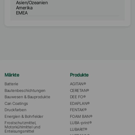
Asien/Ozeanien
A
Amerika
A
EMEA
E
Märkte
Produkte
Batterie
AGITAN®
Bautenbeschichtungen
CERETAN®
Bauwesen & Bauprodukte
DEE FO®
Can Coatings
EDAPLAN®
Druckfarben
FENTAK®
Energien & Bohrfelder
FOAM BAN®
Frostschutzmittel, 
LUBA-print®
Motorkühlmittel und 
LUBARIT®
Enteisungsmittel