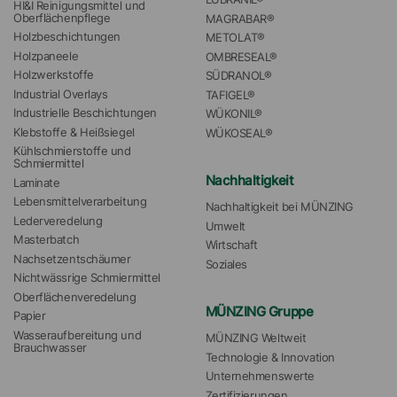
HI&I Reinigungsmittel und 
Oberflächenpflege
MAGRABAR®
Holzbeschichtungen
METOLAT®
Holzpaneele
OMBRESEAL®
Holzwerkstoffe
SÜDRANOL®
Industrial Overlays
TAFIGEL®
Industrielle Beschichtungen
WÜKONIL®
Klebstoffe & Heißsiegel
WÜKOSEAL®
Kühlschmierstoffe und 
Schmiermittel
Nachhaltigkeit
Laminate
Lebensmittelverarbeitung
Nachhaltigkeit bei MÜNZING
Lederveredelung
Umwelt
Masterbatch
Wirtschaft
Nachsetzentschäumer
Soziales
Nichtwässrige Schmiermittel
Oberflächenveredelung
MÜNZING Gruppe
Papier
Wasseraufbereitung und 
MÜNZING Weltweit
Brauchwasser
Technologie & Innovation
Unternehmenswerte
Zertifizierungen