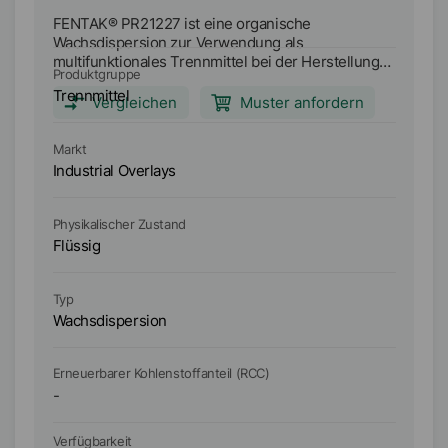
FENTAK® PR21227 ist eine organische
FE
Wachsdispersion zur Verwendung als
Ve
multifunktionales Trennmittel bei der Herstellung
de
Produktgruppe
Pr
von Industrial Films-/Overlays.
Trennmittel
Tr
Vergleichen
Muster anfordern
Markt
Ma
Industrial Overlays
In
Physikalischer Zustand
Ph
Flüssig
Fl
Typ
Ty
Wachsdispersion
W
Erneuerbarer Kohlenstoffanteil (RCC)
Er
-
-
Verfügbarkeit