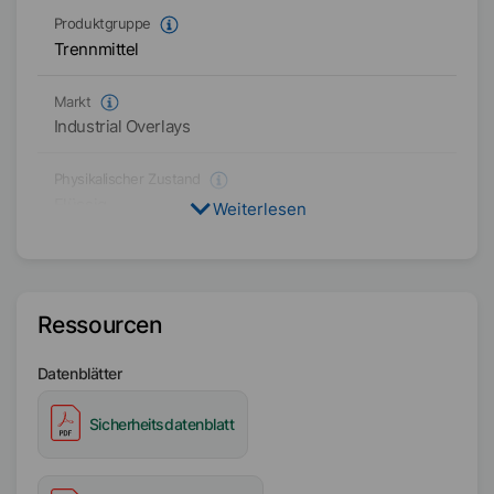
Produktgruppe
Trennmittel
Markt
Industrial Overlays
Physikalischer Zustand
Flüssig
Weiterlesen
Typ
Wachsdispersion
Ressourcen
Verfügbarkeit
Asien/Ozeanien
Datenblätter
Amerika
Sicherheitsdatenblatt