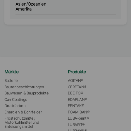
Ve
Asien/Ozeanien
A
Amerika
Märkte
Produkte
Batterie
AGITAN®
Bautenbeschichtungen
CERETAN®
Bauwesen & Bauprodukte
DEE FO®
Can Coatings
EDAPLAN®
Druckfarben
FENTAK®
Energien & Bohrfelder
FOAM BAN®
Frostschutzmittel, 
LUBA-print®
Motorkühlmittel und 
LUBARIT®
Enteisungsmittel
LUBRANIL®