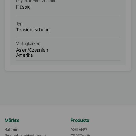
Physikalischer Zustand
Ph
Flüssig
Fl
Typ
Ty
Tensidmischung
T
Verfügbarkeit
Ve
Asien/Ozeanien
A
Amerika
A
Märkte
Produkte
Batterie
AGITAN®
Bautenbeschichtungen
CERETAN®