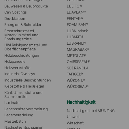
Bauwesen & Bauprodukte
DEE FO®
Can Coatings
EDAPLAN®
Druckfarben
FENTAK®
Energien & Bohrfelder
FOAM BAN®
Frostschutzmittel, 
LUBA-print®
Motorkühlmittel und 
LUBARIT®
Enteisungsmittel
LUBRANIL®
HI&I Reinigungsmittel und 
Oberflächenpflege
MAGRABAR®
Holzbeschichtungen
METOLAT®
Holzpaneele
OMBRESEAL®
Holzwerkstoffe
SÜDRANOL®
Industrial Overlays
TAFIGEL®
Industrielle Beschichtungen
WÜKONIL®
Klebstoffe & Heißsiegel
WÜKOSEAL®
Kühlschmierstoffe und 
Schmiermittel
Nachhaltigkeit
Laminate
Lebensmittelverarbeitung
Nachhaltigkeit bei MÜNZING
Lederveredelung
Umwelt
Masterbatch
Wirtschaft
Nachsetzentschäumer