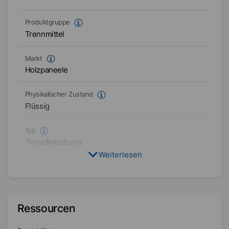
Produktgruppe
Trennmittel
Markt
Holzpaneele
Physikalischer Zustand
Flüssig
Typ
Tensidmischung
Weiterlesen
Verfügbarkeit
Asien/Ozeanien
Amerika
Ressourcen