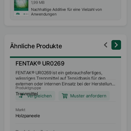
1,99 MB
Nachhaltige Additive für eine Vielzahl von
Anwendungen
Ähnliche Produkte
FENTAK® UR0269
F
FENTAK® UR0269 ist ein gebrauchsfertiges,
FE
wässriges Trennmittel auf Tensidbasis für den
au
externen oder internen Einsatz bei der Herstellung
be
Produktgruppe
Pr
von Holzwerkstoffen.
Trennmittel
Tr
Vergleichen
Muster anfordern
Markt
Ma
Holzpaneele
H