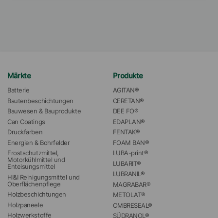
Märkte
Produkte
Batterie
AGITAN®
Bautenbeschichtungen
CERETAN®
Bauwesen & Bauprodukte
DEE FO®
Can Coatings
EDAPLAN®
Druckfarben
FENTAK®
Energien & Bohrfelder
FOAM BAN®
Frostschutzmittel, 
LUBA-print®
Motorkühlmittel und 
LUBARIT®
Enteisungsmittel
LUBRANIL®
HI&I Reinigungsmittel und 
Oberflächenpflege
MAGRABAR®
Holzbeschichtungen
METOLAT®
Holzpaneele
OMBRESEAL®
Holzwerkstoffe
SÜDRANOL®