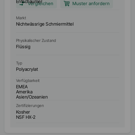
Entschäumer
E
Hauptanwendungsbereiche:
H
Vergleichen
Muster anfordern
Industrieschmierstoffe Hydrauliköle Reine
In
Schneidöle Getriebeöle
Sc
Markt
Ma
Nichtwässrige Schmiermittel
Ni
Physikalischer Zustand
Ph
Flüssig
Fl
Typ
Ty
Polyacrylat
Po
Verfügbarkeit
Ve
EMEA
E
Amerika
A
Asien/Ozeanien
A
Zertifizierungen
Ze
Kosher
K
NSF HX-2