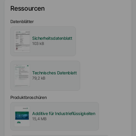
Polyacrylat
Ressourcen
Verfügbarkeit
Datenblätter
EMEA
Amerika
Asien/Ozeanien
Sicherheitsdatenblatt
103 kB
Zertifizierungen
Kosher
NSF HX-2
Technisches Datenblatt
79,2 kB
Produktbroschüren
Additive für Industrieflüssigkeiten
15,4 MB