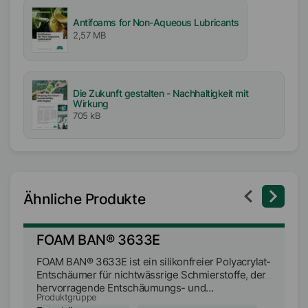
Antifoams for Non-Aqueous Lubricants
2,57 MB
Die Zukunft gestalten - Nachhaltigkeit mit
Wirkung
705 kB
Ähnliche Produkte
FOAM BAN® 3633E
F
FOAM BAN® 3633E ist ein silikonfreier Polyacrylat-
FO
Entschäumer für nichtwässrige Schmierstoffe, der
En
hervorragende Entschäumungs- und
h
Produktgruppe
Pr
Luftabgabeeigenschaften aufweist.
Lu