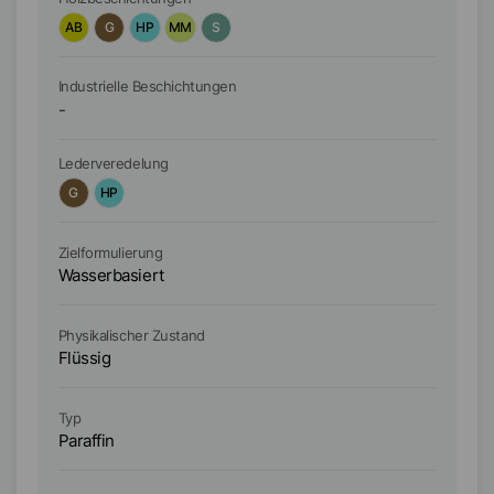
AB
G
HP
MM
S
A
In
Industrielle Beschichtungen
-
H
Lederveredelung
Le
G
HP
H
Zielformulierung
Zi
Wasserbasiert
Wa
Physikalischer Zustand
Ph
Flüssig
Fl
Ty
Typ
Pa
Paraffin
Fu