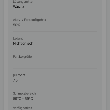
Lösungsmittel
Lö
Wasser
W
Aktiv- / Feststoffgehalt
Ak
50
%
4
Ladung
La
Nichtionisch
An
Partikelgröße
Pa
-
-
pH-Wert
pH
7.5
9
Schmelzbereich
Sc
59
°C
-
69
°C
8
Verfügbarkeit
Ve