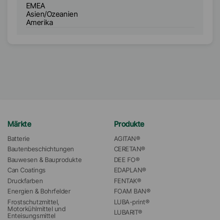
EMEA
E
Asien/Ozeanien
A
Amerika
A
Märkte
Produkte
Batterie
AGITAN®
Bautenbeschichtungen
CERETAN®
Bauwesen & Bauprodukte
DEE FO®
Can Coatings
EDAPLAN®
Druckfarben
FENTAK®
Energien & Bohrfelder
FOAM BAN®
Frostschutzmittel, 
LUBA-print®
Motorkühlmittel und 
LUBARIT®
Enteisungsmittel