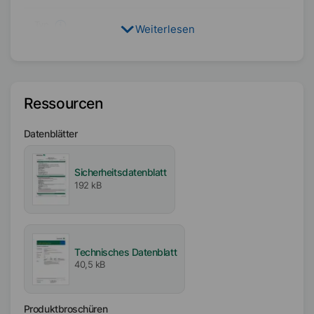
Typ
Weiterlesen
Paraffin
Lösungsmittel
Wasser
Ressourcen
Aktiv- / Feststoffgehalt
Datenblätter
50
%
Sicherheitsdatenblatt
Ladung
192 kB
Nichtionisch
pH-Wert
7.5
Technisches Datenblatt
40,5 kB
Schmelzbereich
59
°C
-
69
°C
Produktbroschüren