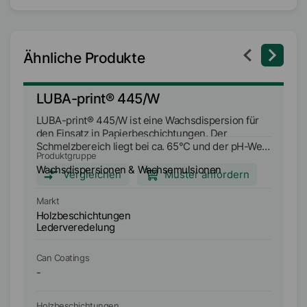
Ähnliche Produkte
LUBA-print® 445/W
L
LUBA-print® 445/W ist eine Wachsdispersion für
LU
den Einsatz in Papierbeschichtungen. Der
Ve
Schmelzbereich liegt bei ca. 65°C und der pH-Wert
Hy
Produktgruppe
Pr
beträgt ca. 7.
Be
Wachsdispersionen & Wachsemulsionen
W
ca
Vergleichen
Muster anfordern
Ma
Markt
In
Holzbeschichtungen
H
Lederveredelung
L
Can Coatings
Ca
-
-
Holzbeschichtungen
Ho