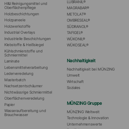
LUBRANIL®
HI&I Reinigungsmittel und 
Oberflächenpflege
MAGRABAR®
Holzbeschichtungen
METOLAT®
Holzpaneele
OMBRESEAL®
Holzwerkstoffe
SÜDRANOL®
Industrial Overlays
TAFIGEL®
Industrielle Beschichtungen
WÜKONIL®
Klebstoffe & Heißsiegel
WÜKOSEAL®
Kühlschmierstoffe und 
Schmiermittel
Nachhaltigkeit
Laminate
Lebensmittelverarbeitung
Nachhaltigkeit bei MÜNZING
Lederveredelung
Umwelt
Masterbatch
Wirtschaft
Nachsetzentschäumer
Soziales
Nichtwässrige Schmiermittel
Oberflächenveredelung
MÜNZING Gruppe
Papier
Wasseraufbereitung und 
MÜNZING Weltweit
Brauchwasser
Technologie & Innovation
Unternehmenswerte