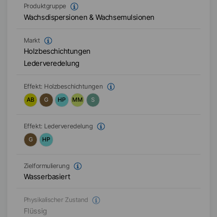
Produktgruppe
Wachsdispersionen & Wachsemulsionen
Markt
Holzbeschichtungen
Lederveredelung
Effekt:
Holzbeschichtungen
AB
G
HP
MM
S
Effekt:
Lederveredelung
G
HP
Zielformulierung
Wasserbasiert
Physikalischer Zustand
Flüssig