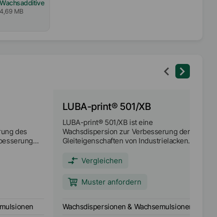
Wachsadditive
4,69 MB
LUBA-print® 501/XB
LUBA-print® 501/XB ist eine
rung des
Wachsdispersion zur Verbesserung der
rbesserung
Gleiteigenschaften von Industrielacken
ken und
sowie zur Verbesserung der Kratzfestigkeit
und zur Verringerung der Sedimentation
Vergleichen
von Holzlacken.
Muster anfordern
mulsionen
Wachsdispersionen & Wachsemulsionen