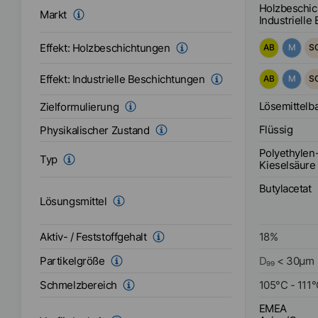
Holzbeschi
Markt
Industrielle
Effekt:
Holzbeschichtungen
AB
M
S
Effekt:
Industrielle Beschichtungen
AB
M
S
Lösemittelba
Zielformulierung
Flüssig
Physikalischer Zustand
Polyethylen
Typ
Kieselsäure
Butylacetat
Lösungsmittel
Aktiv- / Feststoffgehalt
18
%
Partikelgröße
D₉₉
<
30
µm
Schmelzbereich
105
°C
-
111
°
EMEA