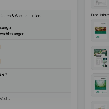
Produktbro
sionen & Wachsemulsionen
htungen
 Beschichtungen
siert
-Wachs