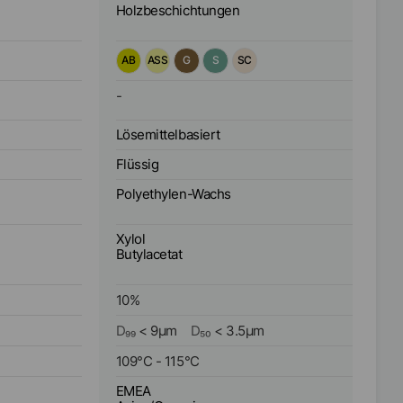
Holzbeschichtungen
AB
ASS
G
S
SC
-
Lösemittelbasiert
Flüssig
Polyethylen-Wachs
Xylol
Butylacetat
10
%
D₉₉
<
9
µm
D₅₀
<
3.5
µm
109
°C
-
115
°C
EMEA