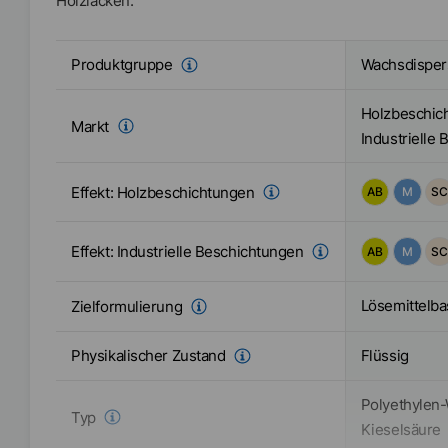
Holzlacken.
Wachsdisper
Produktgruppe
Holzbeschic
Markt
Industrielle
Effekt:
Holzbeschichtungen
AB
M
SC
Effekt:
Industrielle Beschichtungen
AB
M
SC
Lösemittelba
Zielformulierung
Flüssig
Physikalischer Zustand
Polyethylen
Typ
Kieselsäure