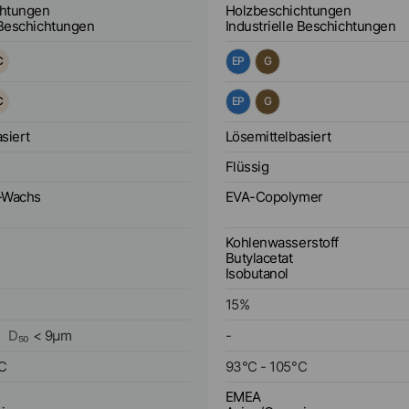
chtungen
Holzbeschichtungen
 Beschichtungen
Industrielle Beschichtungen
C
EP
G
C
EP
G
siert
Lösemittelbasiert
Flüssig
-Wachs
EVA-Copolymer
Kohlenwasserstoff
Butylacetat
Isobutanol
15
%
D₅₀
<
9
µm
-
C
93
°C
-
105
°C
EMEA