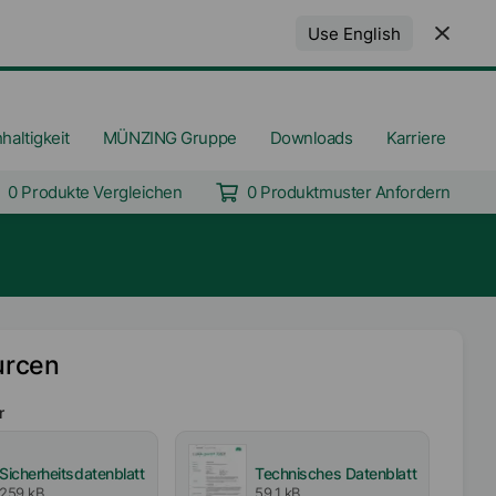
Use English
haltigkeit
MÜNZING Gruppe
Downloads
Karriere
0 Produkte Vergleichen
0 Produktmuster Anfordern
urcen
r
Sicherheitsdatenblatt
Technisches Datenblatt
259 kB
59,1 kB