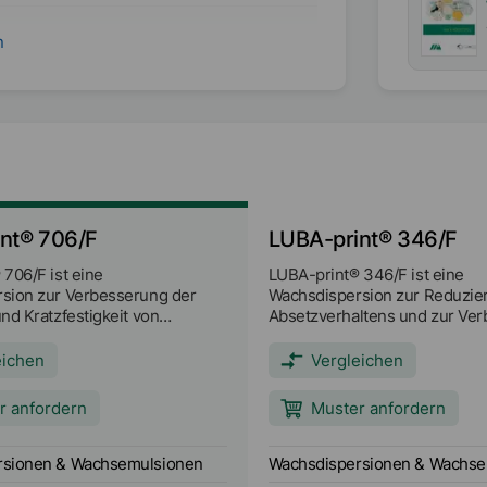
n
D₅₀
<
9
µm
C
nt® 706/F
LUBA-print® 346/F
706/F ist eine
LUBA-print® 346/F ist eine
ien
sion zur Verbesserung der
Wachsdispersion zur Reduzie
nd Kratzfestigkeit von
Absetzverhaltens und zur Ve
der Gleiteigenschaften in Lac
Glasuren.
eichen
Vergleichen
r anfordern
Muster anfordern
rsionen & Wachsemulsionen
Wachsdispersionen & Wachse