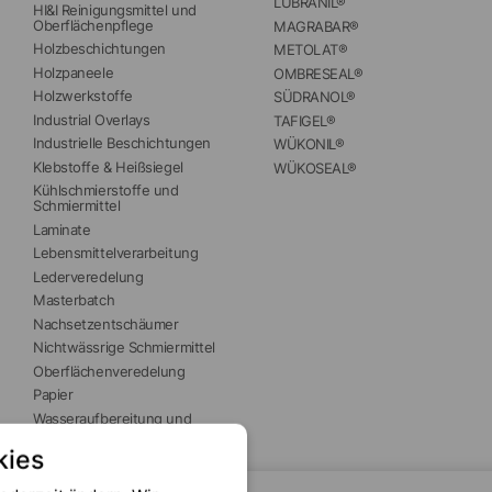
LUBRANIL®
HI&I Reinigungsmittel und 
Oberflächenpflege
MAGRABAR®
Holzbeschichtungen
METOLAT®
Holzpaneele
OMBRESEAL®
Holzwerkstoffe
SÜDRANOL®
Industrial Overlays
TAFIGEL®
Industrielle Beschichtungen
WÜKONIL®
Klebstoffe & Heißsiegel
WÜKOSEAL®
Kühlschmierstoffe und 
Schmiermittel
Laminate
Lebensmittelverarbeitung
Lederveredelung
Masterbatch
Nachsetzentschäumer
Nichtwässrige Schmiermittel
Oberflächenveredelung
Papier
Wasseraufbereitung und 
Brauchwasser
kies