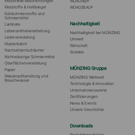
Industrielle Beschichtungen
WÜKONIL®
Klebstoffe & Heißsiegel
WÜKOSEAL®
Kühlschmierstoffe und 
Schmiermittel
Nachhaltigkeit
Laminate
Lebensmittelverarbeitung
Nachhaltigkeit bei MÜNZING
Lederveredelung
Umwelt
Masterbatch
Wirtschaft
Nachsetzentschäumer
Soziales
Nichtwässrige Schmiermittel
Oberflächenveredelung
MÜNZING Gruppe
Papier
Wasseraufbereitung und 
MÜNZING Weltweit
Brauchwasser
Technologie & Innovation
Unternehmenswerte
Zertifizierungen
News & Events
Unsere Geschichte
Downloads
Produktbroschüren