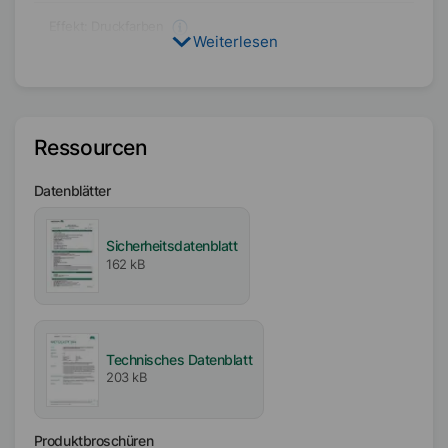
Effekt:
Druckfarben
Weiterlesen
PW
SPF
Effekt:
Industrielle Beschichtungen
PW
SPF
Ressourcen
Datenblätter
Zielformulierung
Wasserbasiert
Sicherheitsdatenblatt
Physikalischer Zustand
162 kB
Flüssig
Typ
Olefinisches Polymer
Technisches Datenblatt
203 kB
Lösungsmittel
Wasser
Produktbroschüren