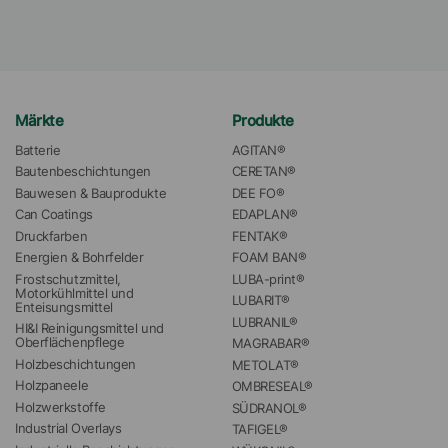
Märkte
Produkte
Batterie
AGITAN®
Bautenbeschichtungen
CERETAN®
Bauwesen & Bauprodukte
DEE FO®
Can Coatings
EDAPLAN®
Druckfarben
FENTAK®
Energien & Bohrfelder
FOAM BAN®
Frostschutzmittel, 
LUBA-print®
Motorkühlmittel und 
LUBARIT®
Enteisungsmittel
LUBRANIL®
HI&I Reinigungsmittel und 
Oberflächenpflege
MAGRABAR®
Holzbeschichtungen
METOLAT®
Holzpaneele
OMBRESEAL®
Holzwerkstoffe
SÜDRANOL®
Industrial Overlays
TAFIGEL®