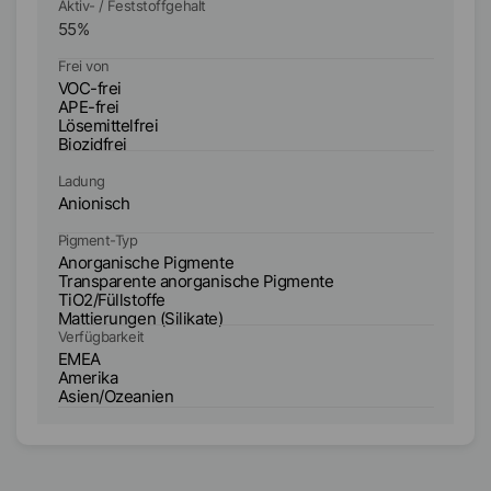
Aktiv- / Feststoffgehalt
Ak
55
%
4
Frei von
Fr
VOC-frei
VO
APE-frei
AP
Lösemittelfrei
Lö
Biozidfrei
Bi
Ladung
La
Anionisch
An
Pigment-Typ
Anorganische Pigmente
Pi
Transparente anorganische Pigmente
R
TiO2/Füllstoffe
Mattierungen (Silikate)
Verfügbarkeit
Ve
EMEA
E
Amerika
A
Asien/Ozeanien
A