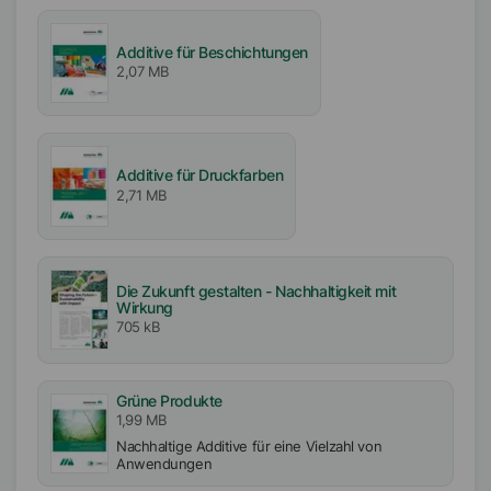
Aktiv- / Feststoffgehalt
55
%
Additive für Beschichtungen
2,07 MB
Frei von
VOC-frei
APE-frei
Additive für Druckfarben
Lösemittelfrei
2,71 MB
Biozidfrei
Ladung
Anionisch
Die Zukunft gestalten - Nachhaltigkeit mit
Wirkung
705 kB
Pigment-Typ
Anorganische Pigmente
Transparente anorganische Pigmente
Grüne Produkte
TiO2/Füllstoffe
1,99 MB
Mattierungen (Silikate)
Nachhaltige Additive für eine Vielzahl von
Anwendungen