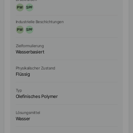
PW
SPF
P
Industrielle Beschichtungen
In
PW
SPF
P
Zielformulierung
Zi
Wasserbasiert
Wa
Physikalischer Zustand
Ph
Flüssig
Fl
Typ
Ty
Olefinisches Polymer
Ol
Lösungsmittel
Lö
Wasser
W