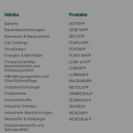
Märkte
Produkte
Batterie
AGITAN®
Bautenbeschichtungen
CERETAN®
Bauwesen & Bauprodukte
DEE FO®
Can Coatings
EDAPLAN®
Druckfarben
FENTAK®
Energien & Bohrfelder
FOAM BAN®
Frostschutzmittel, 
LUBA-print®
Motorkühlmittel und 
LUBARIT®
Enteisungsmittel
LUBRANIL®
HI&I Reinigungsmittel und 
Oberflächenpflege
MAGRABAR®
Holzbeschichtungen
METOLAT®
Holzpaneele
OMBRESEAL®
Holzwerkstoffe
SÜDRANOL®
Industrial Overlays
TAFIGEL®
Industrielle Beschichtungen
WÜKONIL®
Klebstoffe & Heißsiegel
WÜKOSEAL®
Kühlschmierstoffe und 
Schmiermittel