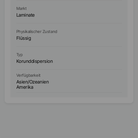
Markt
Ma
Laminate
L
Physikalischer Zustand
Ph
Flüssig
Fl
Typ
Ty
Korunddispersion
T
Verfügbarkeit
Ve
Asien/Ozeanien
A
Amerika
A