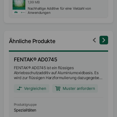
1,99 MB
Nachhaltige Additive für eine Vielzahl von
Anwendungen
Ähnliche Produkte
FENTAK® AD0745
F
FENTAK® AD0745 ist ein flüssiges
FE
Abriebsschutzadditiv auf Aluminiumoxidbasis. Es
Te
wird zur flüssigen Harzformulierung dazugegeben,
Pa
um die Kratzfestigkeit der Laminate zu erhöhen.
Vergleichen
Muster anfordern
Produktgruppe
Pr
Spezialitäten
Sp