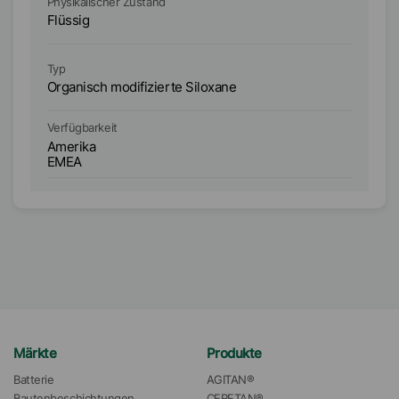
Physikalischer Zustand
Ph
Flüssig
Fl
Typ
Ty
Organisch modifizierte Siloxane
Or
Ve
Verfügbarkeit
A
Amerika
A
EMEA
E
Märkte
Produkte
Batterie
AGITAN®
Bautenbeschichtungen
CERETAN®