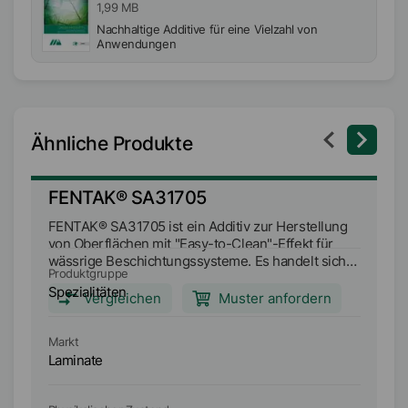
1,99 MB
Nachhaltige Additive für eine Vielzahl von
Anwendungen
Ähnliche Produkte
FENTAK® SA31705
F
FENTAK® SA31705 ist ein Additiv zur Herstellung
FE
von Oberflächen mit "Easy-to-Clean"-Effekt für
vo
wässrige Beschichtungssysteme. Es handelt sich
wä
Produktgruppe
Pr
um ein hochentwickeltes und funktional
um
Spezialitäten
Sp
modifiziertes Organopolysiloxan, das in einem
mo
Vergleichen
Muster anfordern
geeigneten Lösungsmittel zur Unterstützung
ge
seiner Wirksamkeit geliefert wird.
se
Markt
Ma
Laminate
L