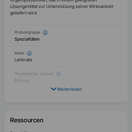
Lösungsmittel zur Unterstützung seiner Wirksamkeit
geliefert wird.
Produktgruppe
Spezialitäten
Markt
Laminate
Physikalischer Zustand
Flüssig
Weiterlesen
Typ
Organisch modifizierte Siloxane
Verfügbarkeit
Ressourcen
Amerika
EMEA