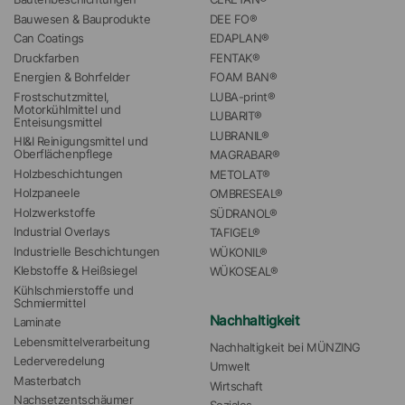
Bauwesen & Bauprodukte
DEE FO®
Can Coatings
EDAPLAN®
Druckfarben
FENTAK®
Energien & Bohrfelder
FOAM BAN®
Frostschutzmittel, 
LUBA-print®
Motorkühlmittel und 
LUBARIT®
Enteisungsmittel
LUBRANIL®
HI&I Reinigungsmittel und 
Oberflächenpflege
MAGRABAR®
Holzbeschichtungen
METOLAT®
Holzpaneele
OMBRESEAL®
Holzwerkstoffe
SÜDRANOL®
Industrial Overlays
TAFIGEL®
Industrielle Beschichtungen
WÜKONIL®
Klebstoffe & Heißsiegel
WÜKOSEAL®
Kühlschmierstoffe und 
Schmiermittel
Nachhaltigkeit
Laminate
Lebensmittelverarbeitung
Nachhaltigkeit bei MÜNZING
Lederveredelung
Umwelt
Masterbatch
Wirtschaft
Nachsetzentschäumer