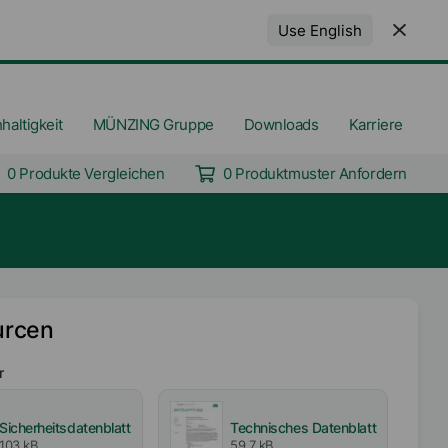
Use English
haltigkeit
MÜNZING Gruppe
Downloads
Karriere
0 Produkte Vergleichen
0 Produktmuster Anfordern
urcen
r
Sicherheitsdatenblatt
Technisches Datenblatt
103 kB
59,7 kB