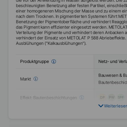
die vor der Anwendung in Wasser aufgelöst werden. Die 
beschleunigten Benetzung aller festen Partikel, einschließ
einer homogeneren Mischung der Masse und zu einem ein
nach dem Trocknen. In pigmentierten Systemen führt MET
Benetzung der Pigmentoberfläche und verhindert Reagglom
das Pigment kann effizienter eingesetzt werden. METOLA
Verteilung der Pigmente und verhindert deren Anbacken an
verhindert der Einsatz von METOLAT P 588 Abriebeffekte
Ausblühungen ("Kalkausblühungen").
Netz- und Verl
Produktgruppe
Bauwesen & B
Markt
Bautenbeschic
Effekt:
Bautenbeschichtungen
DP
PW
SPF
Weiterlese
Effekt:
Bauwesen & Bauprodukte
DP
PW
SPF