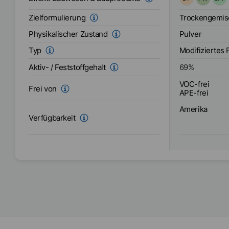
verbessert di
Pigmente und 
Zielformulierung
Trockengemis
an der Oberflä
Physikalischer Zustand
Pulver
verhindert de
Abriebeffekte
Typ
Modifiziertes 
auch Ausblühu
Aktiv- / Feststoffgehalt
69
%
VOC-frei
Frei von
APE-frei
Amerika
Verfügbarkeit