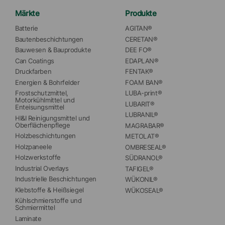
Märkte
Produkte
Batterie
AGITAN®
Bautenbeschichtungen
CERETAN®
Bauwesen & Bauprodukte
DEE FO®
Can Coatings
EDAPLAN®
Druckfarben
FENTAK®
Energien & Bohrfelder
FOAM BAN®
Frostschutzmittel, 
LUBA-print®
Motorkühlmittel und 
LUBARIT®
Enteisungsmittel
LUBRANIL®
HI&I Reinigungsmittel und 
Oberflächenpflege
MAGRABAR®
Holzbeschichtungen
METOLAT®
Holzpaneele
OMBRESEAL®
Holzwerkstoffe
SÜDRANOL®
Industrial Overlays
TAFIGEL®
Industrielle Beschichtungen
WÜKONIL®
Klebstoffe & Heißsiegel
WÜKOSEAL®
Kühlschmierstoffe und 
Schmiermittel
Laminate