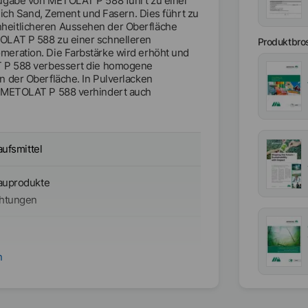
Zugabe von METOLAT P 588 führt zu einer
lich Sand, Zement und Fasern. Dies führt zu
heitlicheren Aussehen der Oberfläche
OLAT P 588 zu einer schnelleren
Produktbro
eration. Die Farbstärke wird erhöht und
T P 588 verbessert die homogene
 der Oberfläche. In Pulverlacken
. METOLAT P 588 verhindert auch
aufsmittel
auprodukte
htungen
n