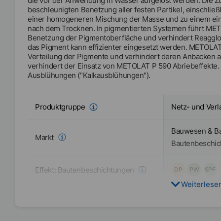
die vor der Anwendung in Wasser aufgelöst werden. Die 
beschleunigten Benetzung aller festen Partikel, einschließ
einer homogeneren Mischung der Masse und zu einem ein
nach dem Trocknen. In pigmentierten Systemen führt MET
Benetzung der Pigmentoberfläche und verhindert Reagglom
das Pigment kann effizienter eingesetzt werden. METOLA
Verteilung der Pigmente und verhindert deren Anbacken an
verhindert der Einsatz von METOLAT P 590 Abriebeffekte
Ausblühungen ("Kalkausblühungen").
Netz- und Verl
Produktgruppe
Bauwesen & B
Markt
Bautenbeschic
Effekt:
Bautenbeschichtungen
DP
PW
SPF
Weiterlese
Effekt:
Bauwesen & Bauprodukte
DP
PW
SPF