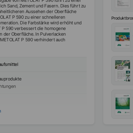
Zugabe von METOLAT P 590 führt zu einer
lich Sand, Zement und Fasern. Dies führt zu
heitlicheren Aussehen der Oberfläche
OLAT P 590 zu einer schnelleren
Produktbro
eration. Die Farbstärke wird erhöht und
T P 590 verbessert die homogene
 der Oberfläche. In Pulverlacken
. METOLAT P 590 verhindert auch
aufsmittel
auprodukte
htungen
n