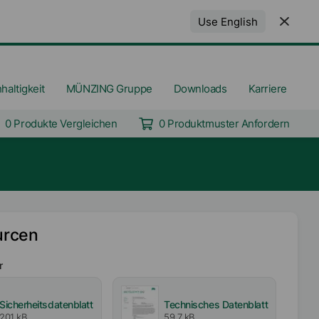
Use English
haltigkeit
MÜNZING Gruppe
Downloads
Karriere
0 Produkte Vergleichen
0 Produktmuster Anfordern
urcen
r
Sicherheitsdatenblatt
Technisches Datenblatt
201 kB
59,7 kB