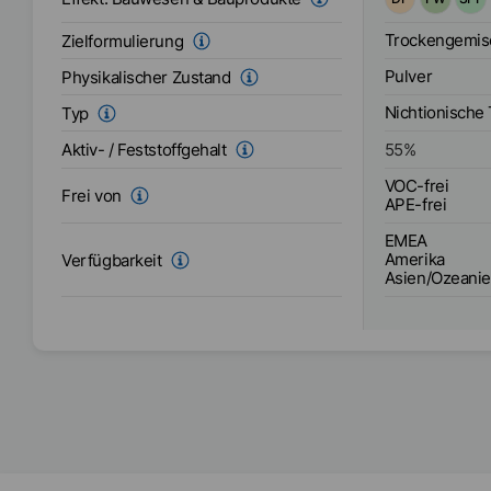
verbessert di
Pigmente und 
Trockengemis
Zielformulierung
an der Oberflä
Pulver
Physikalischer Zustand
verhindert de
Abriebeffekte
Nichtionische
Typ
auch Ausblühu
Aktiv- / Feststoffgehalt
55
%
VOC-frei
Frei von
APE-frei
EMEA
Amerika
Verfügbarkeit
Asien/Ozeani