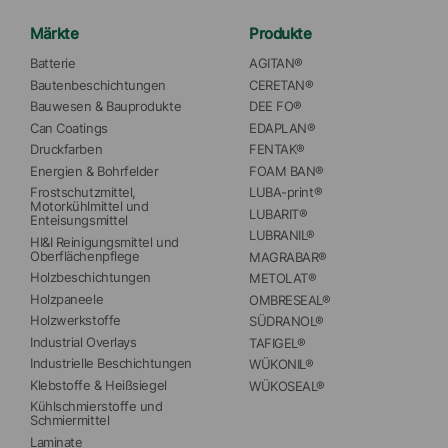
Märkte
Produkte
Batterie
AGITAN®
Bautenbeschichtungen
CERETAN®
Bauwesen & Bauprodukte
DEE FO®
Can Coatings
EDAPLAN®
Druckfarben
FENTAK®
Energien & Bohrfelder
FOAM BAN®
Frostschutzmittel, 
LUBA-print®
Motorkühlmittel und 
LUBARIT®
Enteisungsmittel
LUBRANIL®
HI&I Reinigungsmittel und 
Oberflächenpflege
MAGRABAR®
Holzbeschichtungen
METOLAT®
Holzpaneele
OMBRESEAL®
Holzwerkstoffe
SÜDRANOL®
Industrial Overlays
TAFIGEL®
Industrielle Beschichtungen
WÜKONIL®
Klebstoffe & Heißsiegel
WÜKOSEAL®
Kühlschmierstoffe und 
Schmiermittel
Laminate