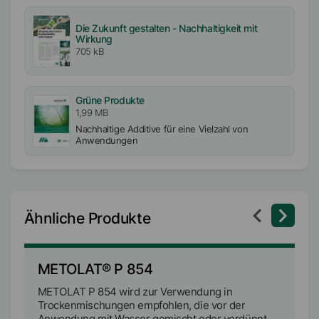
Die Zukunft gestalten - Nachhaltigkeit mit
Wirkung
705 kB
Grüne Produkte
1,99 MB
Nachhaltige Additive für eine Vielzahl von
Anwendungen
Ähnliche Produkte
METOLAT® P 854
M
METOLAT P 854 wird zur Verwendung in
ME
Trockenmischungen empfohlen, die vor der
Pu
Anwendung mit Wasser gemischt oder verdünnt
zu