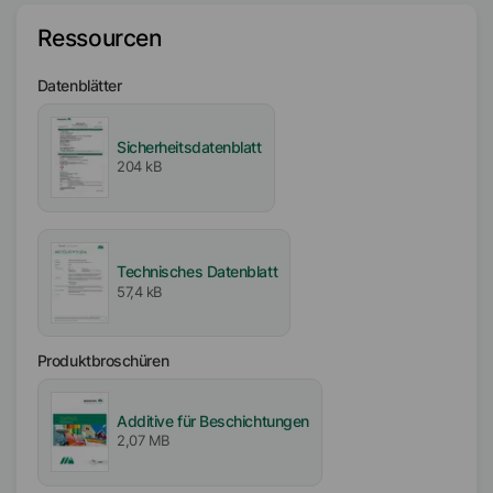
Nichtionische Tenside
Ressourcen
Aktiv- / Feststoffgehalt
65
%
Datenblätter
Frei von
Sicherheitsdatenblatt
VOC-frei
204 kB
APE-frei
Verfügbarkeit
EMEA
Technisches Datenblatt
57,4 kB
Amerika
Asien/Ozeanien
Produktbroschüren
Additive für Beschichtungen
2,07 MB