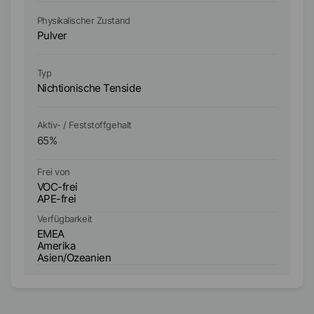
Physikalischer Zustand
Ph
Pulver
Pu
Typ
Ty
Nichtionische Tenside
Ni
Aktiv- / Feststoffgehalt
Ak
65
%
5
Frei von
Fr
VOC-frei
VO
APE-frei
AP
Verfügbarkeit
Ve
EMEA
E
Amerika
A
Asien/Ozeanien
A