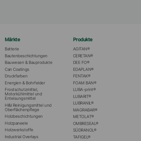
Märkte
Produkte
Batterie
AGITAN®
Bautenbeschichtungen
CERETAN®
Bauwesen & Bauprodukte
DEE FO®
Can Coatings
EDAPLAN®
Druckfarben
FENTAK®
Energien & Bohrfelder
FOAM BAN®
Frostschutzmittel, 
LUBA-print®
Motorkühlmittel und 
LUBARIT®
Enteisungsmittel
LUBRANIL®
HI&I Reinigungsmittel und 
Oberflächenpflege
MAGRABAR®
Holzbeschichtungen
METOLAT®
Holzpaneele
OMBRESEAL®
Holzwerkstoffe
SÜDRANOL®
Industrial Overlays
TAFIGEL®